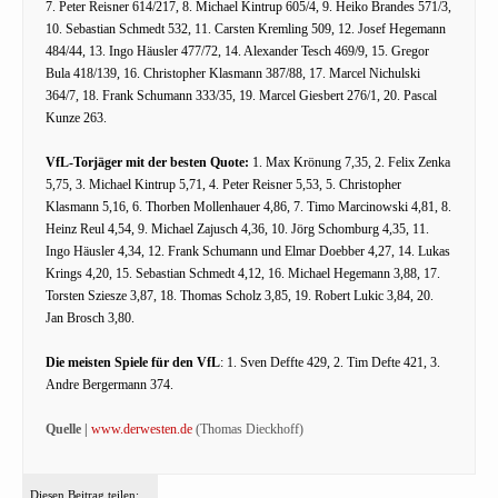
7. Peter Reisner 614/217, 8. Michael Kintrup 605/4, 9. Heiko Brandes 571/3,
10. Sebastian Schmedt 532, 11. Carsten Kremling 509, 12. Josef Hegemann
484/44, 13. Ingo Häusler 477/72, 14. Alexander Tesch 469/9, 15. Gregor
Bula 418/139, 16. Christopher Klasmann 387/88, 17. Marcel Nichulski
364/7, 18. Frank Schumann 333/35, 19. Marcel Giesbert 276/1, 20. Pascal
Kunze 263.
VfL-Torjäger mit der besten Quote:
1. Max Krönung 7,35, 2. Felix Zenka
5,75, 3. Michael Kintrup 5,71, 4. Peter Reisner 5,53, 5. Christopher
Klasmann 5,16, 6. Thorben Mollenhauer 4,86, 7. Timo Marcinowski 4,81, 8.
Heinz Reul 4,54, 9. Michael Zajusch 4,36, 10. Jörg Schomburg 4,35, 11.
Ingo Häusler 4,34, 12. Frank Schumann und Elmar Doebber 4,27, 14. Lukas
Krings 4,20, 15. Sebastian Schmedt 4,12, 16. Michael Hegemann 3,88, 17.
Torsten Sziesze 3,87, 18. Thomas Scholz 3,85, 19. Robert Lukic 3,84, 20.
Jan Brosch 3,80.
Die meisten Spiele für den VfL
: 1. Sven Deffte 429, 2. Tim Defte 421, 3.
Andre Bergermann 374.
Quelle |
www.derwesten.de
(Thomas Dieckhoff)
Diesen Beitrag teilen: