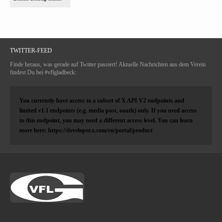
TWITTER-FEED
Finde heraus, was gerade auf Twitter passiert! Aktuelle Nachrichten aus dem Verein
findest Du bei #vflgladbeck:
You currently have access to a subset of X API V2 endpoints and
limited v1.1 endpoints (e.g. media post, oauth) only. If you need access
to this endpoint, you may need a different access level. You can learn
more here: https://developer.x.com/en/portal/product