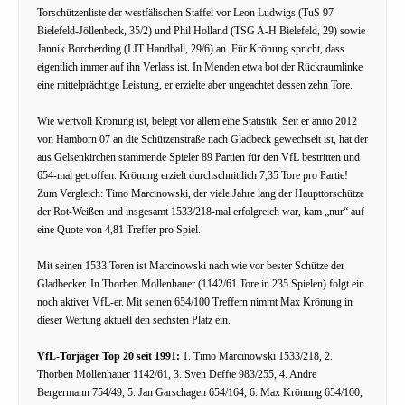
Torschützenliste der westfälischen Staffel vor Leon Ludwigs (TuS 97
Bielefeld-Jöllenbeck, 35/2) und Phil Holland (TSG A-H Bielefeld, 29) sowie
Jannik Borcherding (LIT Handball, 29/6) an. Für Krönung spricht, dass
eigentlich immer auf ihn Verlass ist. In Menden etwa bot der Rückraumlinke
eine mittelprächtige Leistung, er erzielte aber ungeachtet dessen zehn Tore.
Wie wertvoll Krönung ist, belegt vor allem eine Statistik. Seit er anno 2012
von Hamborn 07 an die Schützenstraße nach Gladbeck gewechselt ist, hat der
aus Gelsenkirchen stammende Spieler 89 Partien für den VfL bestritten und
654-mal getroffen. Krönung erzielt durchschnittlich 7,35 Tore pro Partie!
Zum Vergleich: Timo Marcinowski, der viele Jahre lang der Haupttorschütze
der Rot-Weißen und insgesamt 1533/218-mal erfolgreich war, kam „nur“ auf
eine Quote von 4,81 Treffer pro Spiel.
Mit seinen 1533 Toren ist Marcinowski nach wie vor bester Schütze der
Gladbecker. In Thorben Mollenhauer (1142/61 Tore in 235 Spielen) folgt ein
noch aktiver VfL-er. Mit seinen 654/100 Treffern nimmt Max Krönung in
dieser Wertung aktuell den sechsten Platz ein.
VfL-Torjäger Top 20 seit 1991:
1. Timo Marcinowski 1533/218, 2.
Thorben Mollenhauer 1142/61, 3. Sven Deffte 983/255, 4. Andre
Bergermann 754/49, 5. Jan Garschagen 654/164, 6. Max Krönung 654/100,