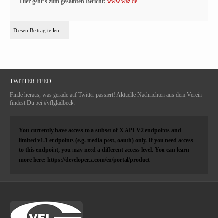
Hier geht’s zum gesamten Bericht:
www.waz.de
Diesen Beitrag teilen:
TWITTER-FEED
Finde heraus, was gerade auf Twitter passiert! Aktuelle Nachrichten aus dem Verein
findest Du bei #vflgladbeck:
You currently have access to a subset of X API V2 endpoints and
limited v1.1 endpoints (e.g. media post, oauth) only. If you need access
to this endpoint, you may need a different access level. You can learn
more here: https://developer.x.com/en/portal/product