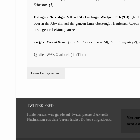
Schreiner (1).
D-Jugend/Kreisliga: VfL – JSG Hattingen-Welper 17:6 (9:3).
„Ich b
oder in der Abwehr, auf der ganzen Linie überzeugt”, freute sich Coach
ansteigende Leistungskurve.
Treffer:
Pascal Kunze (7), Cliristopher Friese (4), Timo Lampatz (2),
Quelle |
WAZ Gladbeck (tito/Tipo)
Diesen Beitrag teilen:
TWITTER-FEED
Finde heraus, was gerade auf Twitter passiert! Aktuelle
You curr
Nachrichten aus dem Verein findest Du bei #vflgladbeck:
need a d