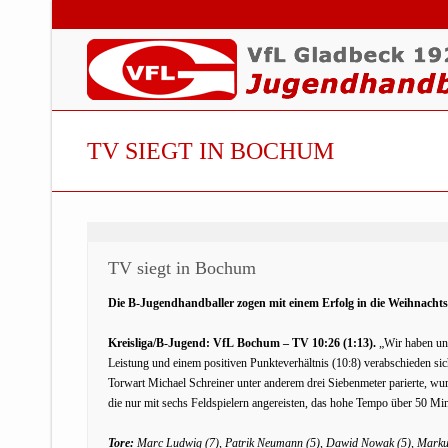
TV SIEGT IN BOCHUM
TV siegt in Bochum
Die B-Jugendhandballer zogen mit einem Erfolg in die Weihnacht
Kreisliga/B-Jugend: VfL Bochum – TV 10:26 (1:13).
„Wir haben uns
Leistung und einem positiven Punkteverhältnis (10:8) verabschieden sich
Torwart Michael Schreiner unter anderem drei Siebenmeter parierte, wur
die nur mit sechs Feldspielern angereisten, das hohe Tempo über 50 Min
Tore:
Marc Ludwig (7), Patrik Neumann (5), Dawid Nowak (5), Markus