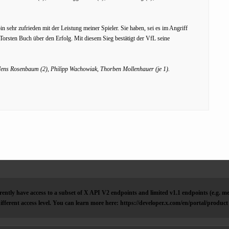
in sehr zufrieden mit der Leistung meiner Spieler. Sie haben, sei es im Angriff
 Torsten Buch über den Erfolg. Mit diesem Sieg bestätigt der VfL seine
 Jens Rosenbaum (2), Philipp Wachowiak, Thorben Mollenhauer (je 1).
ently have access to a subset of X API V2 endpoints and limited v1.1 endpoints (e.g. me
ifferent access level. You can learn more here: https://developer.x.com/en/portal/product