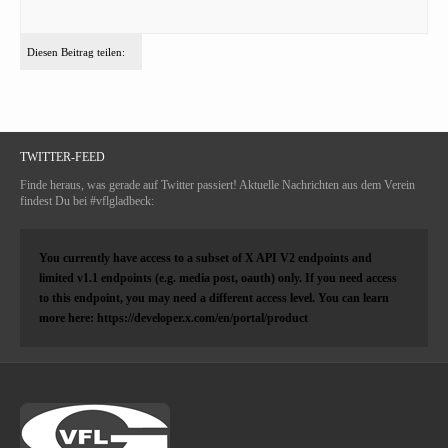
Diesen Beitrag teilen:
TWITTER-FEED
Finde heraus, was gerade auf Twitter passiert! Aktuelle Nachrichten aus dem Verein
findest Du bei #vflgladbeck:
You currently have access to a subset of X API V2 endpoints and
limited v1.1 endpoints (e.g. media post, oauth) only. If you need access
to this endpoint, you may need a different access level. You can learn
more here: https://developer.x.com/en/portal/product