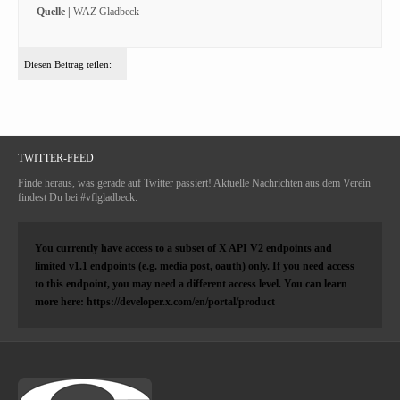
Quelle |
WAZ Gladbeck
Diesen Beitrag teilen:
TWITTER-FEED
Finde heraus, was gerade auf Twitter passiert! Aktuelle Nachrichten aus dem Verein
findest Du bei #vflgladbeck:
You currently have access to a subset of X API V2 endpoints and
limited v1.1 endpoints (e.g. media post, oauth) only. If you need access
to this endpoint, you may need a different access level. You can learn
more here: https://developer.x.com/en/portal/product