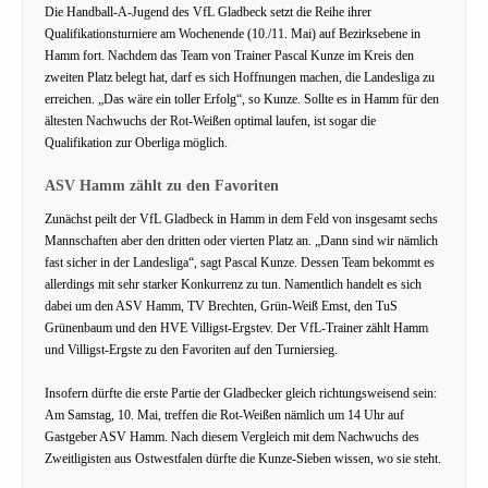
Die Handball-A-Jugend des VfL Gladbeck setzt die Reihe ihrer
Qualifikationsturniere am Wochenende (10./11. Mai) auf Bezirksebene in
Hamm fort. Nachdem das Team von Trainer Pascal Kunze im Kreis den
zweiten Platz belegt hat, darf es sich Hoffnungen machen, die Landesliga zu
erreichen. „Das wäre ein toller Erfolg“, so Kunze. Sollte es in Hamm für den
ältesten Nachwuchs der Rot-Weißen optimal laufen, ist sogar die
Qualifikation zur Oberliga möglich.
ASV Hamm zählt zu den Favoriten
Zunächst peilt der VfL Gladbeck in Hamm in dem Feld von insgesamt sechs
Mannschaften aber den dritten oder vierten Platz an. „Dann sind wir nämlich
fast sicher in der Landesliga“, sagt Pascal Kunze. Dessen Team bekommt es
allerdings mit sehr starker Konkurrenz zu tun. Namentlich handelt es sich
dabei um den ASV Hamm, TV Brechten, Grün-Weiß Emst, den TuS
Grünenbaum und den HVE Villigst-Ergstev. Der VfL-Trainer zählt Hamm
und Villigst-Ergste zu den Favoriten auf den Turniersieg.
Insofern dürfte die erste Partie der Gladbecker gleich richtungsweisend sein:
Am Samstag, 10. Mai, treffen die Rot-Weißen nämlich um 14 Uhr auf
Gastgeber ASV Hamm. Nach diesem Vergleich mit dem Nachwuchs des
Zweitligisten aus Ostwestfalen dürfte die Kunze-Sieben wissen, wo sie steht.