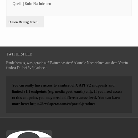
Quelle | Ruhr-Nachrichten
Diesen Beitrag teilen:
TWITTER-FEED
Finde heraus, was gerade auf Twitter passiert! Aktuelle Nachrichten aus dem Verein
findest Du bei #vflgladbeck:
You currently have access to a subset of X API V2 endpoints and
limited v1.1 endpoints (e.g. media post, oauth) only. If you need access
to this endpoint, you may need a different access level. You can learn
more here: https://developer.x.com/en/portal/product