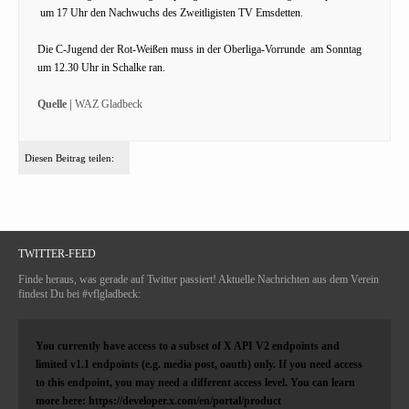
um 17 Uhr den Nachwuchs des Zweitligisten TV Emsdetten.
Die C-Jugend der Rot-Weißen muss in der Oberliga-Vorrunde am Sonntag
um 12.30 Uhr in Schalke ran.
Quelle |
WAZ Gladbeck
Diesen Beitrag teilen:
TWITTER-FEED
Finde heraus, was gerade auf Twitter passiert! Aktuelle Nachrichten aus dem Verein
findest Du bei #vflgladbeck:
You currently have access to a subset of X API V2 endpoints and
limited v1.1 endpoints (e.g. media post, oauth) only. If you need access
to this endpoint, you may need a different access level. You can learn
more here: https://developer.x.com/en/portal/product