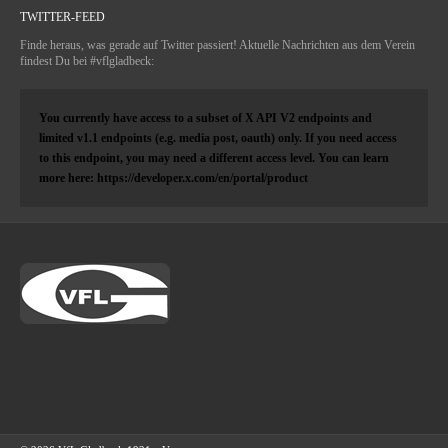
TWITTER-FEED
Finde heraus, was gerade auf Twitter passiert! Aktuelle Nachrichten aus dem Verein
findest Du bei #vflgladbeck:
You currently have access to a subset of X API V2 endpoints and
limited v1.1 endpoints (e.g. media post, oauth) only. If you need access
to this endpoint, you may need a different access level. You can learn
more here: https://developer.x.com/en/portal/product