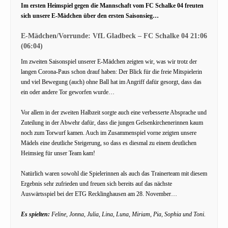
Im ersten Heimspiel gegen die Mannschaft vom FC Schalke 04 freuten
sich unsere E-Mädchen über den ersten Saisonsieg…
E-Mädchen/Vorrunde: VfL Gladbeck – FC Schalke 04 21:06
(06:04)
Im zweiten Saisonspiel unserer E-Mädchen zeigten wir, was wir trotz der
langen Corona-Paus schon drauf haben: Der Blick für die freie Mitspielerin
und viel Bewegung (auch) ohne Ball hat im Angriff dafür gesorgt, dass das
ein oder andere Tor geworfen wurde…
Vor allem in der zweiten Halbzeit sorgte auch eine verbesserte Absprache und
Zuteilung in der Abwehr dafür, dass die jungen Gelsenkirchenerinnen kaum
noch zum Torwurf kamen. Auch im Zusammenspiel vorne zeigten unsere
Mädels eine deutliche Steigerung, so dass es diesmal zu einem deutlichen
Heimsieg für unser Team kam!
Natürlich waren sowohl die Spielerinnen als auch das Trainerteam mit diesem
Ergebnis sehr zufrieden und freuen sich bereits auf das nächste
Auswärtsspiel bei der ETG Recklinghausen am 28. November…
Es spielten:
Feline, Jonna, Julia, Lina, Luna, Miriam, Pia, Sophia und Toni.