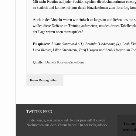
Mit mehr Routine auf jeder Position spielten die Bochumerinnen einen g
zu statisch und konnten oft nur durch Einzelaktionen zum Torerfolg k
Auch in der Abwehr waren wir einfach zu langsam und ließen uns mit sc
wollen diese Defizite im Training aufarbeiten, um den dritten Tabellenp
der Lage waren oben mitzuspielen!
Es spielten:
Juliane Sontowski (11), Antonia Buddendorg (4), Leah Klau
Lena Richter, Lilian Strotherm, Zarif Usoyan und Azniv Usoyan im Tor
Quelle |
Daniela Kirsten-Zickelbein
Diesen Beitrag teilen:
TWITTER-FEED
Finde heraus, was gerade auf Twitter passiert! Aktuelle
You curr
Nachrichten aus dem Verein findest Du bei #vflgladbeck:
need a d