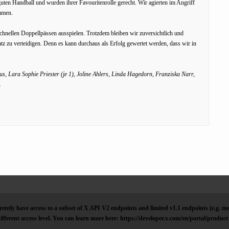
uten Handball und wurden ihrer Favouritenrolle gerecht. Wir agierten im Angriff
ommen.
hnellen Doppellpässen ausspielen. Trotzdem bleiben wir zuversichtlich und
latz zu verteidigen. Denn es kann durchaus als Erfolg gewertet werden, dass wir in
s, Lara Sophie Priester (je 1), Joline Ahlers, Linda Hagedorn, Franziska Narr,
.
ently have access to a subset of X API V2 endpoints and limited v1.1 endpoints (e.g. me
ifferent access level. You can learn more here: https://developer.x.com/en/portal/product