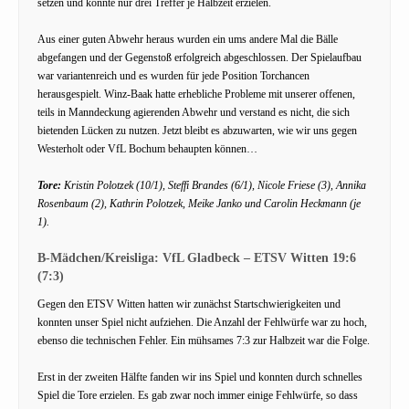
setzen und konnte nur drei Treffer je Halbzeit erzielen.
Aus einer guten Abwehr heraus wurden ein ums andere Mal die Bälle
abgefangen und der Gegenstoß erfolgreich abgeschlossen. Der Spielaufbau
war variantenreich und es wurden für jede Position Torchancen
herausgespielt. Winz-Baak hatte erhebliche Probleme mit unserer offenen,
teils in Manndeckung agierenden Abwehr und verstand es nicht, die sich
bietenden Lücken zu nutzen. Jetzt bleibt es abzuwarten, wie wir uns gegen
Westerholt oder VfL Bochum behaupten können…
Tore:
Kristin Polotzek (10/1), Steffi Brandes (6/1), Nicole Friese (3), Annika
Rosenbaum (2), Kathrin Polotzek, Meike Janko und Carolin Heckmann (je
1).
B-Mädchen/Kreisliga: VfL Gladbeck – ETSV Witten 19:6
(7:3)
Gegen den ETSV Witten hatten wir zunächst Startschwierigkeiten und
konnten unser Spiel nicht aufziehen. Die Anzahl der Fehlwürfe war zu hoch,
ebenso die technischen Fehler. Ein mühsames 7:3 zur Halbzeit war die Folge.
Erst in der zweiten Hälfte fanden wir ins Spiel und konnten durch schnelles
Spiel die Tore erzielen. Es gab zwar noch immer einige Fehlwürfe, so dass