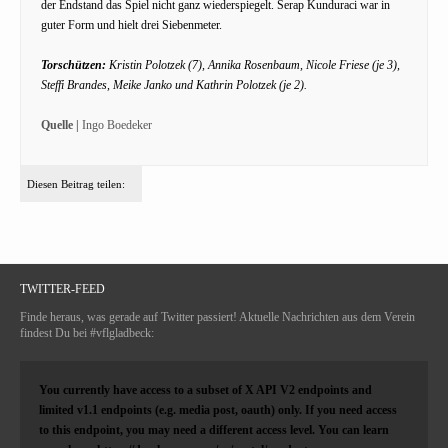
der Endstand das Spiel nicht ganz wiederspiegelt. Serap Kunduraci war in
guter Form und hielt drei Siebenmeter.
Torschützen:
Kristin Polotzek (7), Annika Rosenbaum, Nicole Friese (je 3),
Steffi Brandes, Meike Janko und Kathrin Polotzek (je 2).
Quelle |
Ingo Boedeker
Diesen Beitrag teilen:
TWITTER-FEED
Finde heraus, was gerade auf Twitter passiert! Aktuelle Nachrichten aus dem Verein
findest Du bei #vflgladbeck:
You currently have access to a subset of X API V2 endpoints and
limited v1.1 endpoints (e.g. media post, oauth) only. If you need access
to this endpoint, you may need a different access level. You can learn