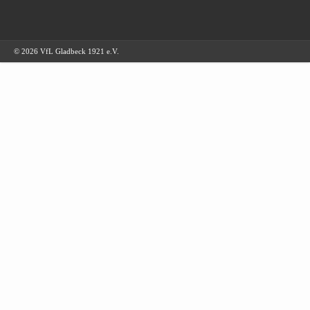
© 2026 VfL Gladbeck 1921 e.V.