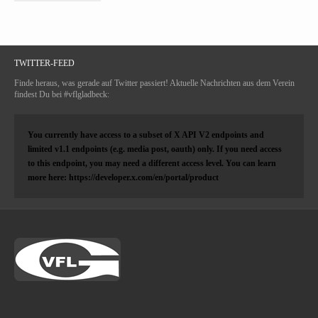
TWITTER-FEED
Finde heraus, was gerade auf Twitter passiert! Aktuelle Nachrichten aus dem Verein
findest Du bei #vflgladbeck:
You currently have access to a subset of X API V2 endpoints and
limited v1.1 endpoints (e.g. media post, oauth) only. If you need access
to this endpoint, you may need a different access level. You can learn
more here: https://developer.x.com/en/portal/product