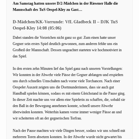
Am Samstag hatten unsere D/2-Mädchen in der Riesener Halle die
Mannschaft des TuS Oespel-Kley zu Gast…
D-Mädchen/KK-Vorrunde: VfL Gladbeck II – DJK TuS
Oespel-Kley 14:08 (05:06)
Dabei standen die Vorzeichen nicht ganz so gut: Zum einen hatte unser
Gegner sein erstes Spiel deutlich gewonnen, zum anderen fehlte uns ein
Großteil der Mannschaft. Dessen ungeachtet starteten wir hochmotiviert in
das Spiel.
In den ersten zehn Minuten lief das Spiel ganz nach unseren Vorstellungen:
Wir konnten in der Abwehr viele Pässe der Gegner abfangen und erspielten
uns durch schnelles Umschalten nach vorne viele Torchancen. Nach einer
Oespeler Auszeit zeigten uns die Dortmunderinnen, dass sie auch gut
Handball spielen können, sodass es mit einem Gleichstand in die Pause ging.
In dieser Zeit machte uns vor allem eine Spielerin zu schaffen, die, sobald sie
den Ball in der Bewegung annehmen konnte, schnell unsere Abwehr
überwinden konnten. Weiterhin kamen vorne immer weniger Pässe an und
wir scheiterten oft an der gegnerischen Torfrau.
Nach der Pause machten wir viele Dingen besser, sodass wir uns schnell mit
mehreren Toren absetzen konnten. In der Abwehr wurde nicht gewartet bis