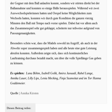
der Gegner mit dem Ball anlaufen konnte, sondern wir störten direkt bei der
Ballannahme und konnten so einige Bälle herausspielen. Während wir zwei
Auswechselspielerinnen hatten und Oespel keine Möglichkeiten zum
Wechseln hatten, konnten wir durch gute Kondition die ganzen vierzig
Minuten den Ball mit Tempo nach vorne spielen. Dabei hat vor allem auch
das Zusammenspiel sehr gut geklappt, scheiterte nur teilweise aufgrund von
Passungenauigkeiten.
Besonders schön war, dass die Mädels sowohl im Angriff, als auch in der
Abwehr super zusammengespielt haben und alle heute eine gute Leistung
abrufen konnten. Außerdem zeigte sich, dass sich kontinuierliches
Lauftraining durchaus bezahlt macht, um über die volle Spiellänge Gas geben
zu können.
Es spielten:
Luna Böhm, Isabell Golik, Amira Jaouadi, Rahel Lange,
Annika Lauer, Lilly Lips, Lenia Mecking, Finja Szameitat und im Tor Hanna
Goddemeier.
Quelle |
Annika Kirsten
Diesen Beitrag teilen: