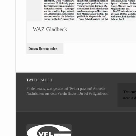
WAZ Gladbeck
Diesen Beitrag teilen:
TWITTER-FEED
Finde heraus, was gerade auf Twitter passiert! Aktuelle
You curr
Nachrichten aus dem Verein findest Du bei #vflgladbeck:
need a d