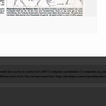
ently have access to a subset of X API V2 endpoints and limited v1.1 endpoints (e.g. me
ifferent access level. You can learn more here: https://developer.x.com/en/portal/product