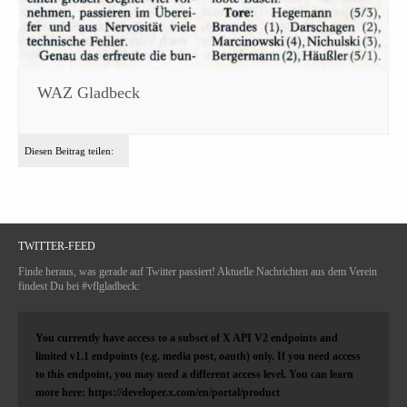
WAZ Gladbeck
Diesen Beitrag teilen:
TWITTER-FEED
Finde heraus, was gerade auf Twitter passiert! Aktuelle Nachrichten aus dem Verein
findest Du bei #vflgladbeck:
You currently have access to a subset of X API V2 endpoints and
limited v1.1 endpoints (e.g. media post, oauth) only. If you need access
to this endpoint, you may need a different access level. You can learn
more here: https://developer.x.com/en/portal/product