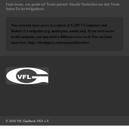
Finde heraus, was gerade auf Twitter passiert! Aktuelle Nachrichten aus dem Verein
findest Du bei #vflgladbeck:
You currently have access to a subset of X API V2 endpoints and
limited v1.1 endpoints (e.g. media post, oauth) only. If you need access
to this endpoint, you may need a different access level. You can learn
more here: https://developer.x.com/en/portal/product
© 2026 VfL Gladbeck 1921 e.V.