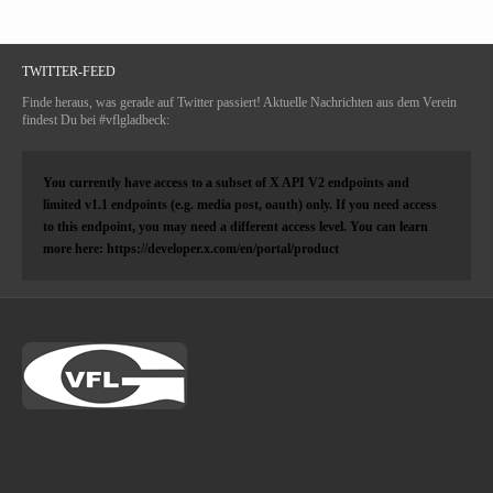
TWITTER-FEED
Finde heraus, was gerade auf Twitter passiert! Aktuelle Nachrichten aus dem Verein
findest Du bei #vflgladbeck:
You currently have access to a subset of X API V2 endpoints and
limited v1.1 endpoints (e.g. media post, oauth) only. If you need access
to this endpoint, you may need a different access level. You can learn
more here: https://developer.x.com/en/portal/product