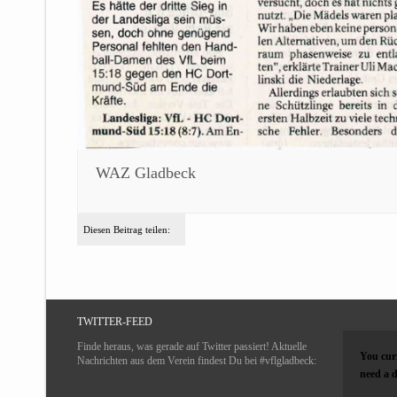
WAZ Gladbeck
Diesen Beitrag teilen:
TWITTER-FEED
Finde heraus, was gerade auf Twitter passiert! Aktuelle
You curr
Nachrichten aus dem Verein findest Du bei #vflgladbeck:
need a d