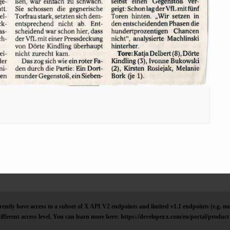
ently have access to a subset of X API V2 endpoints and limited v1.1 endpoints (e.g. me
ifferent access level. You can learn more here: https://developer.x.com/en/portal/product