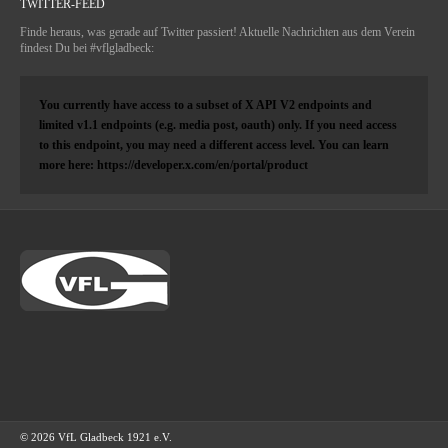
TWITTER-FEED
Finde heraus, was gerade auf Twitter passiert! Aktuelle Nachrichten aus dem Verein
findest Du bei #vflgladbeck:
You currently have access to a subset of X API V2 endpoints and
limited v1.1 endpoints (e.g. media post, oauth) only. If you need access
to this endpoint, you may need a different access level. You can learn
more here: https://developer.x.com/en/portal/product
© 2026 VfL Gladbeck 1921 e.V.