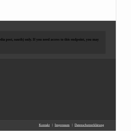
dia post, oauth) only. If you need access to this endpoint, you may
Kontakt
Impressum
Datenschutzerklärung