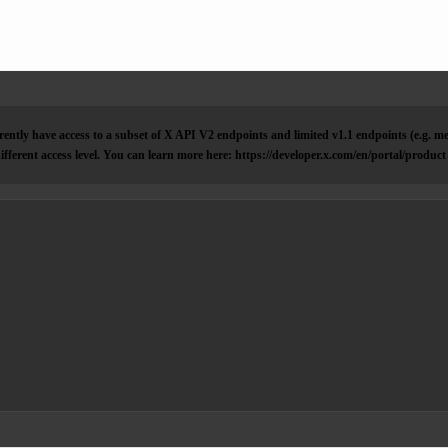
ently have access to a subset of X API V2 endpoints and limited v1.1 endpoints (e.g. me
ifferent access level. You can learn more here: https://developer.x.com/en/portal/product