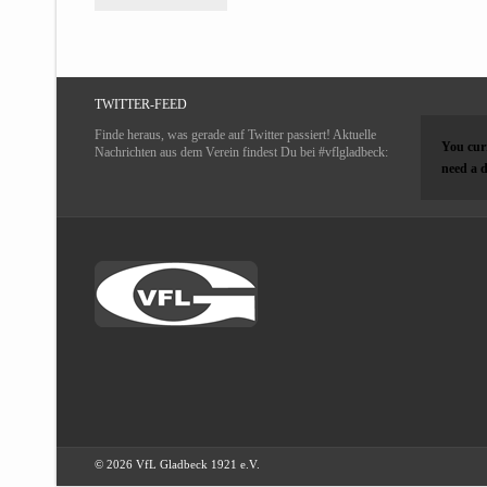
TWITTER-FEED
Finde heraus, was gerade auf Twitter passiert! Aktuelle
You curr
Nachrichten aus dem Verein findest Du bei #vflgladbeck:
need a d
© 2026 VfL Gladbeck 1921 e.V.