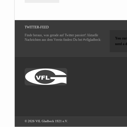
TWITTER-FEED
Finde heraus, was gerade auf Twitter passiert! Aktuelle
You curr
Nachrichten aus dem Verein findest Du bei #vflgladbeck:
need a d
© 2026 VfL Gladbeck 1921 e.V.