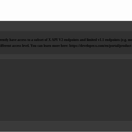
ently have access to a subset of X API V2 endpoints and limited v1.1 endpoints (e.g. me
ifferent access level. You can learn more here: https://developer.x.com/en/portal/product