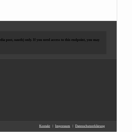
dia post, oauth) only. If you need access to this endpoint, you may
Kontakt
Impressum
Datenschutzerklärung