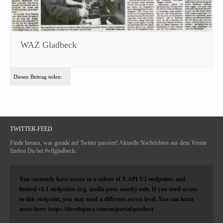
WAZ Gladbeck
Diesen Beitrag teilen:
TWITTER-FEED
Finde heraus, was gerade auf Twitter passiert! Aktuelle Nachrichten aus dem Verein
findest Du bei #vflgladbeck:
You currently have access to a subset of X API V2 endpoints and
limited v1.1 endpoints (e.g. media post, oauth) only. If you need access
to this endpoint, you may need a different access level. You can learn
more here: https://developer.x.com/en/portal/product