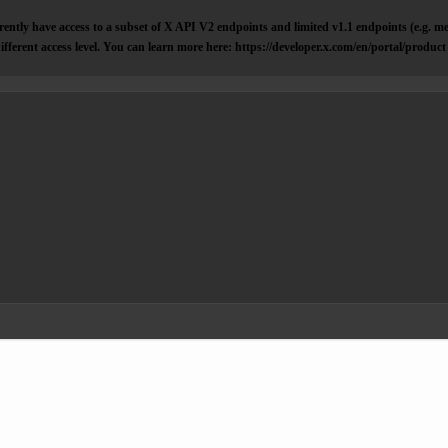
ently have access to a subset of X API V2 endpoints and limited v1.1 endpoints (e.g. me
ifferent access level. You can learn more here: https://developer.x.com/en/portal/product