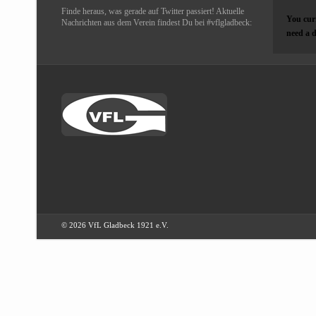
Finde heraus, was gerade auf Twitter passiert! Aktuelle
You curr
Nachrichten aus dem Verein findest Du bei #vflgladbeck:
need a d
© 2026 VfL Gladbeck 1921 e.V.