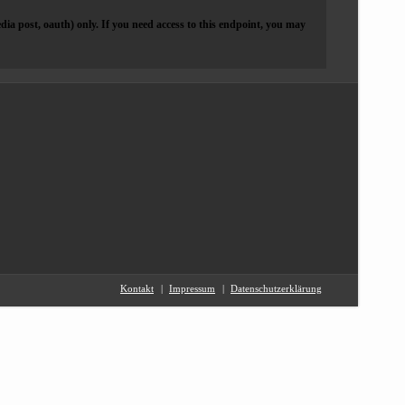
dia post, oauth) only. If you need access to this endpoint, you may
Kontakt
Impressum
Datenschutzerklärung