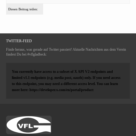
Diesen Beitrag teilen:
TWITTER-FEED
Finde heraus, was gerade auf Twitter passiert! Aktuelle Nachrichten aus dem Verein
findest Du bei #vflgladbeck:
You currently have access to a subset of X API V2 endpoints and
limited v1.1 endpoints (e.g. media post, oauth) only. If you need access
to this endpoint, you may need a different access level. You can learn
more here: https://developer.x.com/en/portal/product