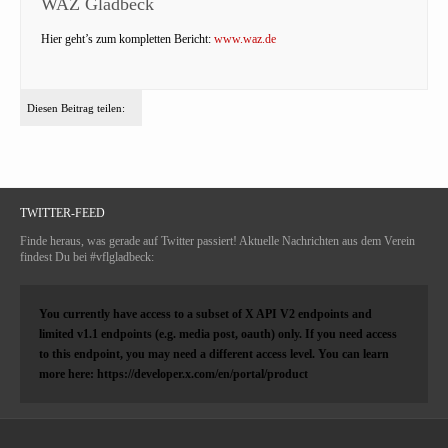
WAZ Gladbeck
Hier geht’s zum kompletten Bericht:
www.waz.de
Diesen Beitrag teilen:
TWITTER-FEED
Finde heraus, was gerade auf Twitter passiert! Aktuelle Nachrichten aus dem Verein
findest Du bei #vflgladbeck:
You currently have access to a subset of X API V2 endpoints and
limited v1.1 endpoints (e.g. media post, oauth) only. If you need access
to this endpoint, you may need a different access level. You can learn
more here: https://developer.x.com/en/portal/product