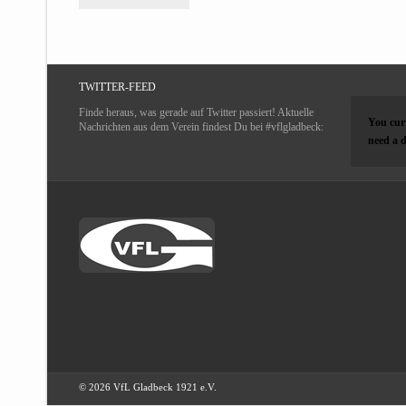
TWITTER-FEED
Finde heraus, was gerade auf Twitter passiert! Aktuelle
You curr
Nachrichten aus dem Verein findest Du bei #vflgladbeck:
need a d
© 2026 VfL Gladbeck 1921 e.V.