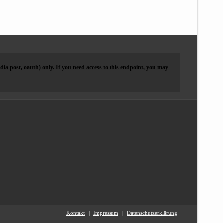
dia post, oauth) only. If you need access to this endpoint, you may
Kontakt
Impressum
Datenschutzerklärung