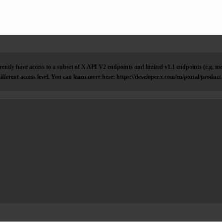
ently have access to a subset of X API V2 endpoints and limited v1.1 endpoints (e.g. me
ifferent access level. You can learn more here: https://developer.x.com/en/portal/product