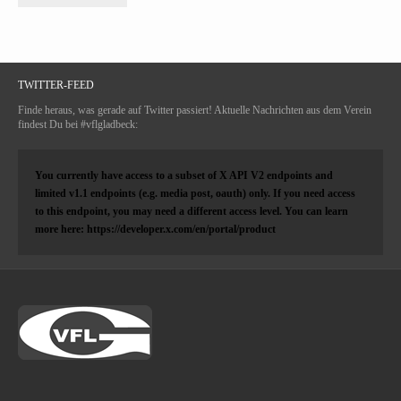
TWITTER-FEED
Finde heraus, was gerade auf Twitter passiert! Aktuelle Nachrichten aus dem Verein
findest Du bei #vflgladbeck:
You currently have access to a subset of X API V2 endpoints and
limited v1.1 endpoints (e.g. media post, oauth) only. If you need access
to this endpoint, you may need a different access level. You can learn
more here: https://developer.x.com/en/portal/product