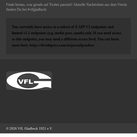
Finde heraus, was gerade auf Twitter passiert! Aktuelle Nachrichten aus dem Verein
findest Du bei #vflgladbeck:
You currently have access to a subset of X API V2 endpoints and
limited v1.1 endpoints (e.g. media post, oauth) only. If you need access
to this endpoint, you may need a different access level. You can learn
more here: https://developer.x.com/en/portal/product
© 2026 VfL Gladbeck 1921 e.V.