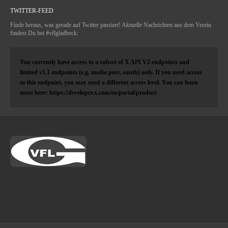
TWITTER-FEED
Finde heraus, was gerade auf Twitter passiert! Aktuelle Nachrichten aus dem Verein
findest Du bei #vflgladbeck:
You currently have access to a subset of X API V2 endpoints and
limited v1.1 endpoints (e.g. media post, oauth) only. If you need access
to this endpoint, you may need a different access level. You can learn
more here: https://developer.x.com/en/portal/product