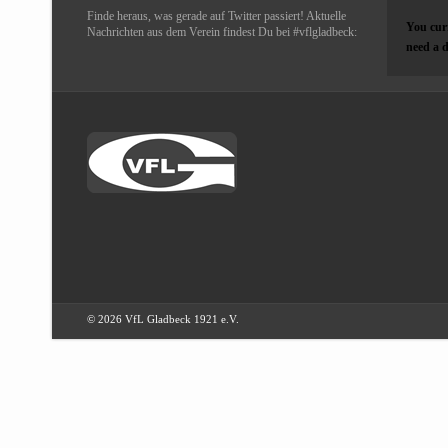
Finde heraus, was gerade auf Twitter passiert! Aktuelle
You curr
Nachrichten aus dem Verein findest Du bei #vflgladbeck:
need a d
© 2026 VfL Gladbeck 1921 e.V.