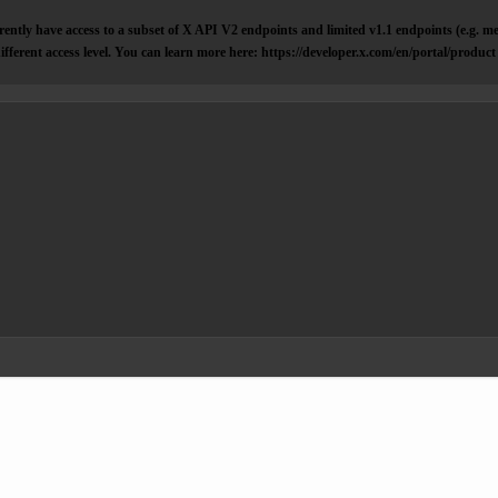
ently have access to a subset of X API V2 endpoints and limited v1.1 endpoints (e.g. me
ifferent access level. You can learn more here: https://developer.x.com/en/portal/product