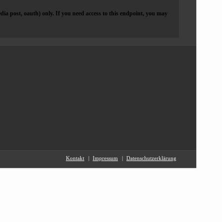
dia post, oauth) only. If you need access to this endpoint, you may
Kontakt
Impressum
Datenschutzerklärung