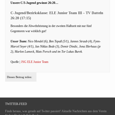
Unsere C/3-Jugend gewinnt 26:20…
C-Jugend/Bezirksklasse: ELE Junior Team III – TV Datteln
26:20 (17:15)
Besonders die Abwehrleistung in der zweiten Halbzeit mit nur fünf
Gegentoren war wirklich gut!
Unser Team:
Nico Mendel (6), Ben Tepaß (5/1), Jannes Straub (4), Fynn-
Marcel Seyer (4/1), Jan Niklas Bode (3), Demir Dindic, Jona Illerhaus (je
2), Marlon Lameck, Mats Porsch und im Tor Lukas Burek.
Quelle |
JSG ELE Junior Team
Diesen Beitrag teilen:
TWITTER-FEED
Finde heraus, was gerade auf Twitter passiert! Aktuelle Nachrichten aus dem Verein