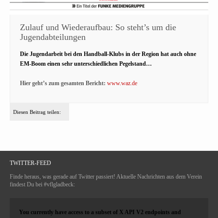
Zulauf und Wiederaufbau: So steht’s um die
Jugendabteilungen
Die Jugendarbeit bei den Handball-Klubs in der Region hat auch ohne
EM-Boom einen sehr unterschiedlichen Pegelstand…
Hier geht’s zum gesamten Bericht:
www.waz.de
Diesen Beitrag teilen:
TWITTER-FEED
Finde heraus, was gerade auf Twitter passiert! Aktuelle Nachrichten aus dem Verein
findest Du bei #vflgladbeck:
You currently have access to a subset of X API V2 endpoints and