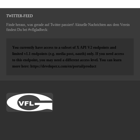
TWITTER-FEED
Finde heraus, was gerade auf Twitter passiert! Aktuelle Nachrichten aus dem Verein
findest Du bei #vflgladbeck:
You currently have access to a subset of X API V2 endpoints and
limited v1.1 endpoints (e.g. media post, oauth) only. If you need access
to this endpoint, you may need a different access level. You can learn
more here: https://developer.x.com/en/portal/product