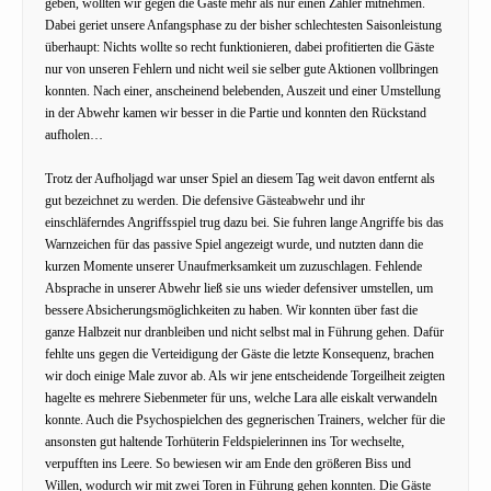
geben, wollten wir gegen die Gäste mehr als nur einen Zähler mitnehmen.
Dabei geriet unsere Anfangsphase zu der bisher schlechtesten Saisonleistung
überhaupt: Nichts wollte so recht funktionieren, dabei profitierten die Gäste
nur von unseren Fehlern und nicht weil sie selber gute Aktionen vollbringen
konnten. Nach einer, anscheinend belebenden, Auszeit und einer Umstellung
in der Abwehr kamen wir besser in die Partie und konnten den Rückstand
aufholen…
Trotz der Aufholjagd war unser Spiel an diesem Tag weit davon entfernt als
gut bezeichnet zu werden. Die defensive Gästeabwehr und ihr
einschläferndes Angriffsspiel trug dazu bei. Sie fuhren lange Angriffe bis das
Warnzeichen für das passive Spiel angezeigt wurde, und nutzten dann die
kurzen Momente unserer Unaufmerksamkeit um zuzuschlagen. Fehlende
Absprache in unserer Abwehr ließ sie uns wieder defensiver umstellen, um
bessere Absicherungsmöglichkeiten zu haben. Wir konnten über fast die
ganze Halbzeit nur dranbleiben und nicht selbst mal in Führung gehen. Dafür
fehlte uns gegen die Verteidigung der Gäste die letzte Konsequenz, brachen
wir doch einige Male zuvor ab. Als wir jene entscheidende Torgeilheit zeigten
hagelte es mehrere Siebenmeter für uns, welche Lara alle eiskalt verwandeln
konnte. Auch die Psychospielchen des gegnerischen Trainers, welcher für die
ansonsten gut haltende Torhüterin Feldspielerinnen ins Tor wechselte,
verpufften ins Leere. So bewiesen wir am Ende den größeren Biss und
Willen, wodurch wir mit zwei Toren in Führung gehen konnten. Die Gäste