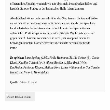
öffneten ihre Abwehr, wodurch wir uns aber nicht beeindrucken ließen und
letztlich die zwei Punkte in der heimischen Halle halten konnten.
Abschließend können wir uns sehr über den Sieg freuen, die Art und Weise
versuchen wir schnell aus dem Gedächtnis zu streichen, da das Spiel kein
handballerischer Leckerbissen war. Jedoch konnte das Spiel mit einer
ordentlichen Portion Spannung aufwarten. Nächste Woche geht es weiter
gegen den SC Greven, welchen wir in der Quali knapp mit einem Tor
bezwingen konnten. Dort erwartet uns die nächste nervenaufreibende
Partie…
Es spielten:
Lara Egeling (13/5), Frida Heimann (5), Ida Steiner (3), Carla
Klaus, Khadija Guizani (je 1), Aljena Bockamp, Elisa Breil, Vivien
Duckheim, Fabienne Kizyna, Melissa Kort, Luisa Willing und im Tor Tasnim
Hamdi und Victoria Hirschfelder.
Quelle |
Viktor Dziabel
Diesen Beitrag teilen: