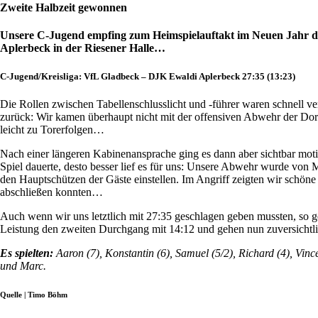
Zweite Halbzeit gewonnen
Unsere C-Jugend empfing zum Heimspielauftakt im Neuen Jahr d
Aplerbeck in der Riesener Halle…
C-Jugend/Kreisliga: VfL Gladbeck – DJK Ewaldi Aplerbeck 27:35 (13:23)
Die Rollen zwischen Tabellenschlusslicht und -führer waren schnell ver
zurück: Wir kamen überhaupt nicht mit der offensiven Abwehr der Dor
leicht zu Torerfolgen…
Nach einer längeren Kabinenansprache ging es dann aber sichtbar moti
Spiel dauerte, desto besser lief es für uns: Unsere Abwehr wurde von 
den Hauptschützen der Gäste einstellen. Im Angriff zeigten wir schön
abschließen konnten…
Auch wenn wir uns letztlich mit 27:35 geschlagen geben mussten, so 
Leistung den zweiten Durchgang mit 14:12 und gehen nun zuversichtli
Es spielten:
Aaron (7), Konstantin (6), Samuel (5/2), Richard (4), Vin
und Marc.
Quelle |
Timo Böhm