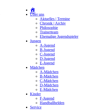
Über uns
Aktuelles | Termine
Chronik | Archiv
Philosophie
Trainerteam
Ehemalige Jugendspieler
Jungen
A-Jugend
B-Jugend
C-Jugend
D-Jugend
E-Jugend
Mädchen
A-Mädchen
B-Mädchen
C-Mädchen
D-Mädchen
E-Mädchen
Kinder
F-Jugend
Handballhelden
Service