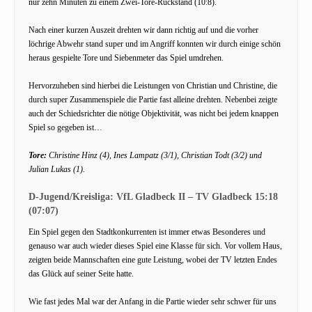
nur zehn Minuten zu einem Zwei-Tore-Rückstand (10:8).
Nach einer kurzen Auszeit drehten wir dann richtig auf und die vorher
löchrige Abwehr stand super und im Angriff konnten wir durch einige schön
heraus gespielte Tore und Siebenmeter das Spiel umdrehen.
Hervorzuheben sind hierbei die Leistungen von Christian und Christine, die
durch super Zusammenspiele die Partie fast alleine drehten. Nebenbei zeigte
auch der Schiedsrichter die nötige Objektivität, was nicht bei jedem knappen
Spiel so gegeben ist…
Tore:
Christine Hinz (4), Ines Lampatz (3/1), Christian Todt (3/2) und
Julian Lukas (1).
D-Jugend/Kreisliga: VfL Gladbeck II – TV Gladbeck 15:18
(07:07)
Ein Spiel gegen den Stadtkonkurrenten ist immer etwas Besonderes und
genauso war auch wieder dieses Spiel eine Klasse für sich. Vor vollem Haus,
zeigten beide Mannschaften eine gute Leistung, wobei der TV letzten Endes
das Glück auf seiner Seite hatte.
Wie fast jedes Mal war der Anfang in die Partie wieder sehr schwer für uns