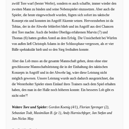
zwölf Tore warf (bester Werfer), sondern es auch schaffte, immer wieder den
zweiten Mann zu binden und seine Nebenspieler einzusetzen. Aber auch die
Spieler, die heute eingewechselt wurden, fügten sich sofort ins taktische
Konzept ein und konnten im Angriff Akzente setzen. Hervorzuheben ist da
Tobias, der in der Abwehr fehlerfrei blieb und im Angriff aus drei Chancen
drei Tore machte. Auch die beiden Oberliga erfahrenen Marvin (7) und
Thomas (6) hatten großen Anteil an dem Erfolg. Die Unsicherheit bei Würfen
von außen ließ Christoph Adams in der Schlussphase vergessen, als er vier
Bälle spektakulär hielt und so den Sieg festhalten konnte.
Aber das Lob muss an die gesamte Mannschaft gehen, denn ohne eine
geschlossene Mannschaftsleistung die in der Einhaltung des taktischen
Konzepts in Angriff und in der Abwehr lag, wäre diese Leistung nicht
möglich gewesen. Unsere Leistung wurde auch dadurch ausgezeichnet, das
die Westerholter Spieler einen Einlauf ihres Trainers nach dem Spiel erhalten
haben, den man in der Halle noch höheren konnte. Ein besseres Lob gibt es
nicht oder?!
Weitere Tore und Spieler:
Gordon Koenig (4/1), Florian Sprenger (2),
Sebastian Todt, Maximilian B. (je 1), Andy Harnischfeger, Jan Stefan und
Jan-Niclas May.