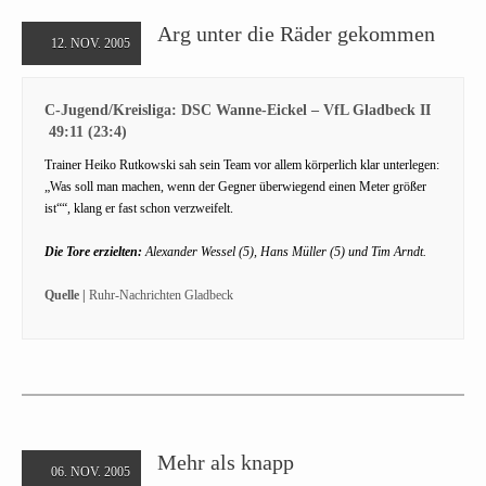
Arg unter die Räder gekommen
12. NOV. 2005
C-Jugend/Kreisliga: DSC Wanne-Eickel – VfL Gladbeck II
49:11 (23:4)
Trainer Heiko Rutkowski sah sein Team vor allem körperlich klar unterlegen:
„Was soll man machen, wenn der Gegner überwiegend einen Meter größer
ist““, klang er fast schon verzweifelt.
Die Tore erzielten:
Alexander Wessel (5), Hans Müller (5) und Tim Arndt.
Quelle |
Ruhr-Nachrichten Gladbeck
Mehr als knapp
06. NOV. 2005