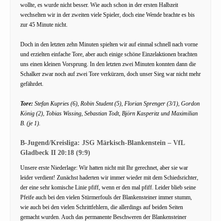
wollte, es wurde nicht besser. Wie auch schon in der ersten Halbzeit
wechselten wir in der zweiten viele Spieler, doch eine Wende brachte es bis
zur 45 Minute nicht.
Doch in den letzten zehn Minuten spielten wir auf einmal schnell nach vorne
und erzielten einfache Tore, aber auch einige schöne Einzelaktionen brachten
uns einen kleinen Vorsprung. In den letzten zwei Minuten konnten dann die
Schalker zwar noch auf zwei Tore verkürzen, doch unser Sieg war nicht mehr
gefährdet.
Tore:
Stefan Kupries (6), Robin Student (5), Florian Sprenger (3/1), Gordon
König (2), Tobias Wissing, Sebastian Todt, Björn Kasperitz und Maximilian
B. (je 1).
B-Jugend/Kreisliga: JSG Märkisch-Blankenstein – VfL
Gladbeck II 20:18 (9:9)
Unsere erste Niederlage: Wir hatten nicht mit Ihr gerechnet, aber sie war
leider verdient! Zunächst haderten wir immer wieder mit dem Schiedsrichter,
der eine sehr komische Linie pfiff, wenn er den mal pfiff. Leider blieb seine
Pfeife auch bei den vielen Stürmerfouls der Blankensteiner immer stumm,
wie auch bei den vielen Schrittfehlern, die allerdings auf beiden Seiten
gemacht wurden. Auch das permanente Beschweren der Blankensteiner