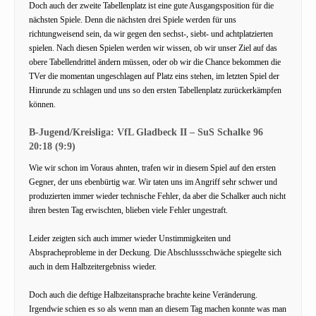
Doch auch der zweite Tabellenplatz ist eine gute Ausgangsposition für die
nächsten Spiele. Denn die nächsten drei Spiele werden für uns
richtungweisend sein, da wir gegen den sechst-, siebt- und achtplatzierten
spielen. Nach diesen Spielen werden wir wissen, ob wir unser Ziel auf das
obere Tabellendrittel ändern müssen, oder ob wir die Chance bekommen die
TVer die momentan ungeschlagen auf Platz eins stehen, im letzten Spiel der
Hinrunde zu schlagen und uns so den ersten Tabellenplatz zurückerkämpfen
können.
B-Jugend/Kreisliga: VfL Gladbeck II – SuS Schalke 96
20:18 (9:9)
Wie wir schon im Voraus ahnten, trafen wir in diesem Spiel auf den ersten
Gegner, der uns ebenbürtig war. Wir taten uns im Angriff sehr schwer und
produzierten immer wieder technische Fehler, da aber die Schalker auch nicht
ihren besten Tag erwischten, blieben viele Fehler ungestraft.
Leider zeigten sich auch immer wieder Unstimmigkeiten und
Abspracheprobleme in der Deckung. Die Abschlussschwäche spiegelte sich
auch in dem Halbzeitergebniss wieder.
Doch auch die deftige Halbzeitansprache brachte keine Veränderung.
Irgendwie schien es so als wenn man an diesem Tag machen konnte was man