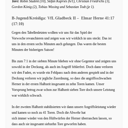
Tore:
Robin Student (10), Stefan Kupries (6/1), Christian Friedrichs (3),
Gordon König (2), Tobias Wissing und Sebastian Todt (je 1).
B-Jugend/Kreisliga: VfL Gladbeck II – Elmar Herne 41:17
(17:10)
Gegen den Tabellenletzten wollten wir uns für das Spiel der
Vorwoche revanchieren und zeigen was wir wirklich in uns steckt. Das ist
uns in den ersten sechs Minuten auch gelungen. Das waren die besten
Minuten der bisherigen Saison!
Bis zum 7:1 in der siebten Minute blieben wir ohne Gegentor und zeigten uns
sowohl in der Deckung, als auch im Angriff fehlerfrei. Doch dann verloren
wir den Faden, es wurde ein Fehlpass nach dem anderen gespielt und in der
Deckung verloren wir jegliche Zuordnung, so dass die angriffsschwachen
Herner in der ersten Halbzeit insgesamt zu zehn Toren kamen. Unser
Vorsprung betrug zwar schon zur Halbzeit sieben Tore doch unsere Leistung
war wirklich schwach.
In der zweiten Halbzeit stabilisierten wir dann unsere Angriffsleistung wieder
und kamen so noch zu 41 Toren. Doch die Abwehr hat
sich immer wieder von den Hüftwürfen der Herner überraschen lassen, so
dass auch sie insgesamt siebzehn Tore geworfen haben.