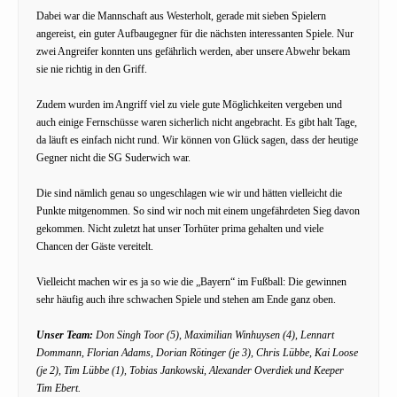
Dabei war die Mannschaft aus Westerholt, gerade mit sieben Spielern
angereist, ein guter Aufbaugegner für die nächsten interessanten Spiele. Nur
zwei Angreifer konnten uns gefährlich werden, aber unsere Abwehr bekam
sie nie richtig in den Griff.
Zudem wurden im Angriff viel zu viele gute Möglichkeiten vergeben und
auch einige Fernschüsse waren sicherlich nicht angebracht. Es gibt halt Tage,
da läuft es einfach nicht rund. Wir können von Glück sagen, dass der heutige
Gegner nicht die SG Suderwich war.
Die sind nämlich genau so ungeschlagen wie wir und hätten vielleicht die
Punkte mitgenommen. So sind wir noch mit einem ungefährdeten Sieg davon
gekommen. Nicht zuletzt hat unser Torhüter prima gehalten und viele
Chancen der Gäste vereitelt.
Vielleicht machen wir es ja so wie die „Bayern“ im Fußball: Die gewinnen
sehr häufig auch ihre schwachen Spiele und stehen am Ende ganz oben.
Unser Team:
Don Singh Toor (5), Maximilian Winhuysen (4), Lennart
Dommann, Florian Adams, Dorian Rötinger (je 3), Chris Lübbe, Kai Loose
(je 2), Tim Lübbe (1), Tobias Jankowski, Alexander Overdiek und Keeper
Tim Ebert.