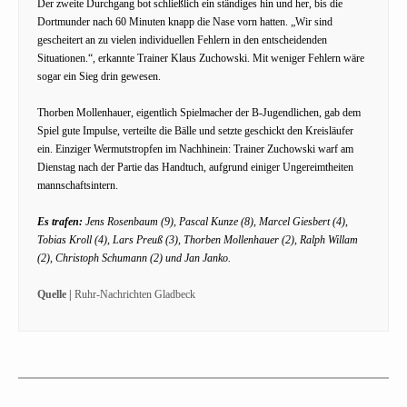
Der zweite Durchgang bot schließlich ein ständiges hin und her, bis die
Dortmunder nach 60 Minuten knapp die Nase vorn hatten. „Wir sind
gescheitert an zu vielen individuellen Fehlern in den entscheidenden
Situationen.“, erkannte Trainer Klaus Zuchowski. Mit weniger Fehlern wäre
sogar ein Sieg drin gewesen.
Thorben Mollenhauer, eigentlich Spielmacher der B-Jugendlichen, gab dem
Spiel gute Impulse, verteilte die Bälle und setzte geschickt den Kreisläufer
ein. Einziger Wermutstropfen im Nachhinein: Trainer Zuchowski warf am
Dienstag nach der Partie das Handtuch, aufgrund einiger Ungereimtheiten
mannschaftsintern.
Es trafen:
Jens Rosenbaum (9), Pascal Kunze (8), Marcel Giesbert (4),
Tobias Kroll (4), Lars Preuß (3), Thorben Mollenhauer (2), Ralph Willam
(2), Christoph Schumann (2) und Jan Janko.
Quelle |
Ruhr-Nachrichten Gladbeck