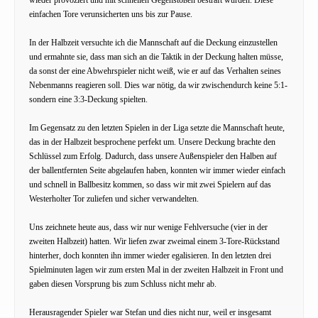
einfachen Tore verunsicherten uns bis zur Pause.
In der Halbzeit versuchte ich die Mannschaft auf die Deckung einzustellen
und ermahnte sie, dass man sich an die Taktik in der Deckung halten müsse,
da sonst der eine Abwehrspieler nicht weiß, wie er auf das Verhalten seines
Nebenmanns reagieren soll. Dies war nötig, da wir zwischendurch keine 5:1-
sondern eine 3:3-Deckung spielten.
Im Gegensatz zu den letzten Spielen in der Liga setzte die Mannschaft heute,
das in der Halbzeit besprochene perfekt um. Unsere Deckung brachte den
Schlüssel zum Erfolg. Dadurch, dass unsere Außenspieler den Halben auf
der ballentfernten Seite abgelaufen haben, konnten wir immer wieder einfach
und schnell in Ballbesitz kommen, so dass wir mit zwei Spielern auf das
Westerholter Tor zuliefen und sicher verwandelten.
Uns zeichnete heute aus, dass wir nur wenige Fehlversuche (vier in der
zweiten Halbzeit) hatten. Wir liefen zwar zweimal einem 3-Tore-Rückstand
hinterher, doch konnten ihn immer wieder egalisieren. In den letzten drei
Spielminuten lagen wir zum ersten Mal in der zweiten Halbzeit in Front und
gaben diesen Vorsprung bis zum Schluss nicht mehr ab.
Herausragender Spieler war Stefan und dies nicht nur, weil er insgesamt