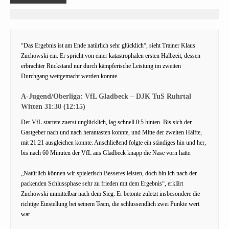
“Das Ergebnis ist am Ende natürlich sehr glücklich“, sieht Trainer Klaus
Zuchowski ein. Er spricht von einer katastrophalen ersten Halbzeit, dessen
erbrachter Rückstand nur durch kämpferische Leistung im zweiten
Durchgang wettgemacht werden konnte.
A-Jugend/Oberliga: VfL Gladbeck – DJK TuS Ruhrtal
Witten 31:30 (12:15)
Der VfL startete zuerst unglücklich, lag schnell 0:5 hinten. Bis sich der
Gastgeber nach und nach herantasten konnte, und Mitte der zweiten Hälfte,
mit 21:21 ausgleichen konnte. Anschließend folgte ein ständiges hin und her,
bis nach 60 Minuten der VfL aus Gladbeck knapp die Nase vorn hatte.
„Natürlich können wir spielerisch Besseres leisten, doch bin ich nach der
packenden Schlussphase sehr zu frieden mit dem Ergebnis“, erklärt
Zuchowski unmittelbar nach dem Sieg. Er betonte zuletzt insbesondere die
richtige Einstellung bei seinem Team, die schlussendlich zwei Punkte wert
war.