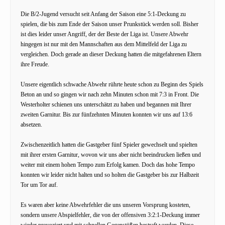
Die B/2-Jugend versucht seit Anfang der Saison eine 5:1-Deckung zu
spielen, die bis zum Ende der Saison unser Prunkstück werden soll. Bisher
ist dies leider unser Angriff, der der Beste der Liga ist. Unsere Abwehr
hingegen ist nur mit den Mannschaften aus dem Mittelfeld der Liga zu
vergleichen. Doch gerade an dieser Deckung hatten die mitgefahrenen Eltern
ihre Freude.
Unsere eigentlich schwache Abwehr rührte heute schon zu Beginn des Spiels
Beton an und so gingen wir nach zehn Minuten schon mit 7:3 in Front. Die
Westerholter schienen uns unterschätzt zu haben und begannen mit Ihrer
zweiten Garnitur. Bis zur fünfzehnten Minuten konnten wir uns auf 13:6
absetzen.
Zwischenzeitlich hatten die Gastgeber fünf Spieler gewechselt und spielten
mit ihrer ersten Garnitur, wovon wir uns aber nicht beeindrucken ließen und
weiter mit einem hohen Tempo zum Erfolg kamen. Doch das hohe Tempo
konnten wir leider nicht halten und so holten die Gastgeber bis zur Halbzeit
Tor um Tor auf.
Es waren aber keine Abwehrfehler die uns unseren Vorsprung kosteten,
sondern unsere Abspielfehler, die von der offensiven 3:2:1-Deckung immer
wieder provoziert und mit schnellen Gegenstößen bestraft wurden. Diese