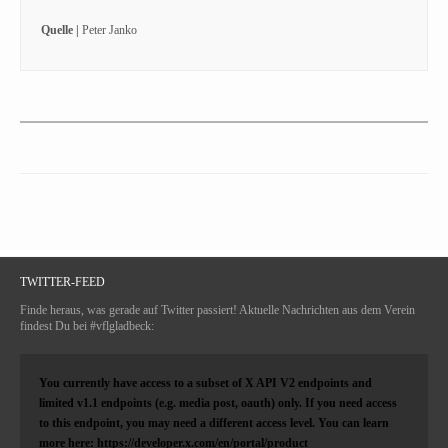
Quelle |
Peter Janko
TWITTER-FEED
Finde heraus, was gerade auf Twitter passiert! Aktuelle Nachrichten aus dem Verein
findest Du bei #vflgladbeck:
You currently have access to a subset of X API V2 endpoints and
limited v1.1 endpoints (e.g. media post, oauth) only. If you need access
to this endpoint, you may need a different access level. You can learn
more here: https://developer.x.com/en/portal/product