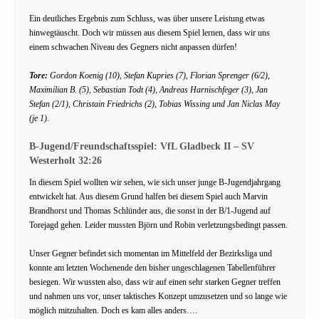
Ein deutliches Ergebnis zum Schluss, was über unsere Leistung etwas
hinwegtäuscht. Doch wir müssen aus diesem Spiel lernen, dass wir uns
einem schwachen Niveau des Gegners nicht anpassen dürfen!
Tore:
Gordon Koenig (10), Stefan Kupries (7), Florian Sprenger (6/2),
Maximilian B. (5), Sebastian Todt (4), Andreas Harnischfeger (3), Jan
Stefan (2/1), Christain Friedrichs (2), Tobias Wissing und Jan Niclas May
(je 1).
B-Jugend/Freundschaftsspiel: VfL Gladbeck II – SV
Westerholt 32:26
In diesem Spiel wollten wir sehen, wie sich unser junge B-Jugendjahrgang
entwickelt hat. Aus diesem Grund halfen bei diesem Spiel auch Marvin
Brandhorst und Thomas Schlünder aus, die sonst in der B/1-Jugend auf
Torejagd gehen. Leider mussten Björn und Robin verletzungsbedingt passen.
Unser Gegner befindet sich momentan im Mittelfeld der Bezirksliga und
konnte am letzten Wochenende den bisher ungeschlagenen Tabellenführer
besiegen. Wir wussten also, dass wir auf einen sehr starken Gegner treffen
und nahmen uns vor, unser taktisches Konzept umzusetzen und so lange wie
möglich mitzuhalten. Doch es kam alles anders….