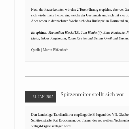
Nach der Pause konnten wir eine 2 Tore Führung erspielen, aber der G
sich wieder mehr Fehler ein, welche der Gast nutzte und sich mit vier 
Aber schon in der nächsten Woche steht das Rückspiel in Dortmund an,
Es spielten:
Maximilian Wieck (13), Tom Wuttke (7), Elias Konietzka, Ni
Elaidi, Niklas Kegelmann, Robin Kirsten und Dennis Groß und Darius
Quelle |
Martin Blißenbach
Spitzenreiter stellt sich vor
31. JAN. 2015
Den Landesliga-Tabellenführer empfängt die B-Jugend des VfL Gladbec
Schützenstraße. Kai Brockmann, der Trainer des rot-weißen Nachwuchs
Villigst-Ergste schlagen wird.