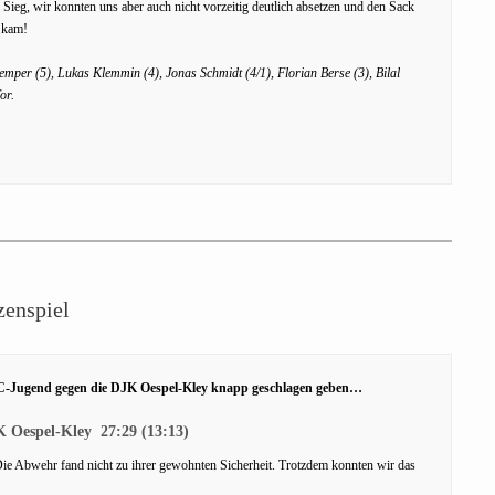
n Sieg, wir konnten uns aber auch nicht vorzeitig deutlich absetzen und den Sack
f kam!
emper (5), Lukas Klemmin (4), Jonas Schmidt (4/1), Florian Berse (3), Bilal
or.
zenspiel
r C-Jugend gegen die DJK Oespel-Kley knapp geschlagen geben…
 Oespel-Kley 27:29 (13:13)
Die Abwehr fand nicht zu ihrer gewohnten Sicherheit. Trotzdem konnten wir das