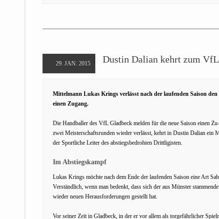
Dustin Dalian kehrt zum VfL
29. JAN. 2015
Mittelmann Lukas Krings verlässt nach der laufenden Saison den 
einen Zugang.
Die Handballer des VfL Gladbeck melden für die neue Saison einen Z
zwei Meisterschaftsrunden wieder verlässt, kehrt in Dustin Dalian ein 
der Sportliche Leiter des abstiegsbedrohten Drittligisten.
Im Abstiegskampf
Lukas Krings möchte nach dem Ende der laufenden Saison eine Art Sabb
Verständlich, wenn man bedenkt, dass sich der aus Münster stammende
wieder neuen Herausforderungen gestellt hat.
Vor seiner Zeit in Gladbeck, in der er vor allem als torgefährlicher S