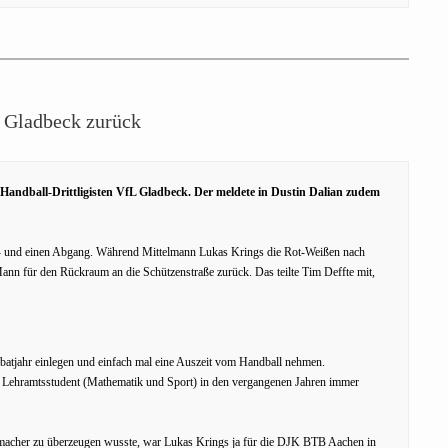
 Gladbeck zurück
Handball-Drittligisten VfL Gladbeck. Der meldete in Dustin Dalian zudem
u- und einen Abgang. Während Mittelmann Lukas Krings die Rot-Weißen nach
Mann für den Rückraum an die Schützenstraße zurück. Das teilte Tim Deffte mit,
atjahr einlegen und einfach mal eine Auszeit vom Handball nehmen.
 Lehramtsstudent (Mathematik und Sport) in den vergangenen Jahren immer
pielmacher zu überzeugen wusste, war Lukas Krings ja für die DJK BTB Aachen in