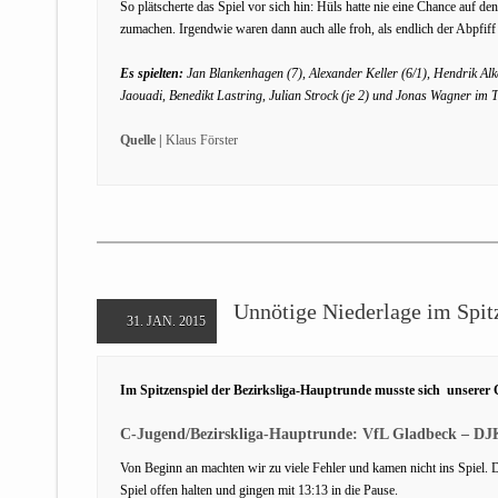
So plätscherte das Spiel vor sich hin: Hüls hatte nie eine Chance auf de
zumachen. Irgendwie waren dann auch alle froh, als endlich der Abpfif
Es spielten:
Jan Blankenhagen (7), Alexander Keller (6/1), Hendrik Alk
Jaouadi, Benedikt Lastring, Julian Strock (je 2) und Jonas Wagner im T
Quelle |
Klaus Förster
Unnötige Niederlage im Spit
31. JAN. 2015
Im Spitzenspiel der Bezirksliga-Hauptrunde musste sich unsere
C-Jugend/Bezirskliga-Hauptrunde: VfL Gladbeck – DJK
Von Beginn an machten wir zu viele Fehler und kamen nicht ins Spiel. 
Spiel offen halten und gingen mit 13:13 in die Pause.