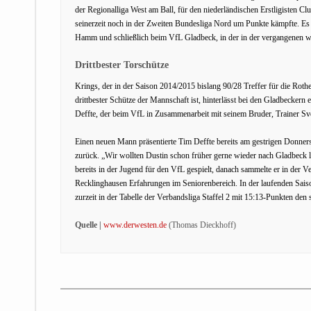
der Regionalliga West am Ball, für den niederländischen Erstligisten Cl
seinerzeit noch in der Zweiten Bundesliga Nord um Punkte kämpfte. Es
Hamm und schließlich beim VfL Gladbeck, in der in der vergangenen wi
Drittbester Torschütze
Krings, der in der Saison 2014/2015 bislang 90/28 Treffer für die Ro
drittbester Schütze der Mannschaft ist, hinterlässt bei den Gladbeckern
Deffte, der beim VfL in Zusammenarbeit mit seinem Bruder, Trainer Sve
Einen neuen Mann präsentierte Tim Deffte bereits am gestrigen Donnerst
zurück. „Wir wollten Dustin schon früher gerne wieder nach Gladbeck lo
bereits in der Jugend für den VfL gespielt, danach sammelte er in der 
Recklinghausen Erfahrungen im Seniorenbereich. In der laufenden Saiso
zurzeit in der Tabelle der Verbandsliga Staffel 2 mit 15:13-Punkten den 
Quelle |
www.derwesten.de
(Thomas Dieckhoff)