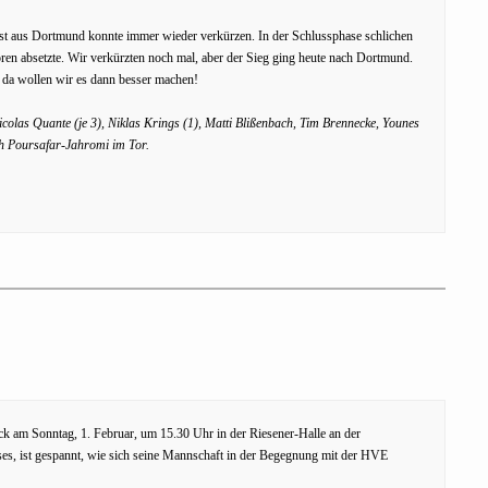
ast aus Dortmund konnte immer wieder verkürzen. In der Schlussphase schlichen
Toren absetzte. Wir verkürzten noch mal, aber der Sieg ging heute nach Dortmund.
 da wollen wir es dann besser machen!
colas Quante (je 3), Niklas Krings (1), Matti Blißenbach, Tim Brennecke, Younes
h Poursafar-Jahromi im Tor.
k am Sonntag, 1. Februar, um 15.30 Uhr in der Riesener-Halle an der
es, ist gespannt, wie sich seine Mannschaft in der Begegnung mit der HVE