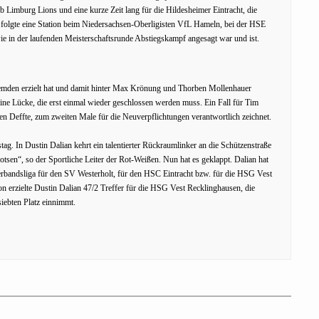
ub Limburg Lions und eine kurze Zeit lang für die Hildesheimer Eintracht, die
 folgte eine Station beim Niedersachsen-Oberligisten VfL Hameln, bei der HSE
e in der laufenden Meisterschaftsrunde Abstiegskampf angesagt war und ist.
themden erzielt hat und damit hinter Max Krönung und Thorben Mollenhauer
 eine Lücke, die erst einmal wieder geschlossen werden muss. Ein Fall für Tim
n Deffte, zum zweiten Male für die Neuverpflichtungen verantwortlich zeichnet.
ag. In Dustin Dalian kehrt ein talentierter Rückraumlinker an die Schützenstraße
tsen“, so der Sportliche Leiter der Rot-Weißen. Nun hat es geklappt. Dalian hat
Verbandsliga für den SV Westerholt, für den HSC Eintracht bzw. für die HSG Vest
n erzielte Dustin Dalian 47/2 Treffer für die HSG Vest Recklinghausen, die
siebten Platz einnimmt.