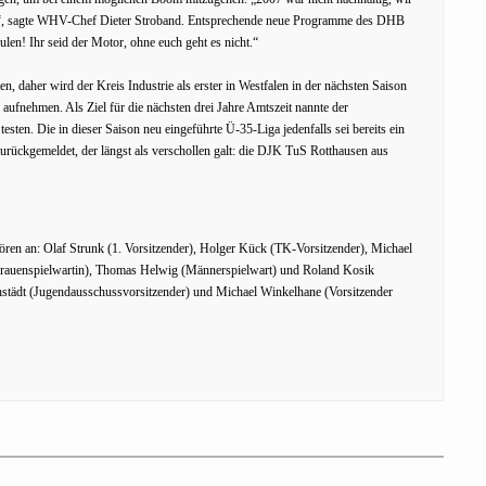
lten“, sagte WHV-Chef Dieter Stroband. Entsprechende neue Programme des DHB
ulen! Ihr seid der Motor, ohne euch geht es nicht.“
n, daher wird der Kreis Industrie als erster in Westfalen in der nächsten Saison
aufnehmen. Als Ziel für die nächsten drei Jahre Amtszeit nannte der
esten. Die in dieser Saison neu eingeführte Ü-35-Liga jedenfalls sei bereits ein
 zurückgemeldet, der längst als verschollen galt: die DJK TuS Rotthausen aus
ren an: Olaf Strunk (1. Vorsitzender), Holger Kück (TK-Vorsitzender), Michael
Frauenspielwartin), Thomas Helwig (Männerspielwart) und Roland Kosik
hstädt (Jugendausschussvorsitzender) und Michael Winkelhane (Vorsitzender