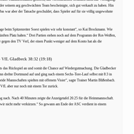
der seinem arg geschwächten Team bescheinigte, sich gut verkauft zu haben. Hin
as war aber der Tatsache geschuldet, dass Spieler auf für sie völlig ungewohnte
age beim Spitzenreiter Soest spielen wir sehr konstant“, so Kai Brockmann. Wie
fünften Platz halten.“ Drei Partien stehen noch auf dem Programm der Rot-Weißen,
e gegen den TV Verl, der einen Punkt weniger auf dem Konto hat als die
VfL Gladbeck 38:32 (19:18)
its das Rückspiel an und somit die Chance auf Wiedergutmachung. Die Gladbecker
ann drehte Dortmund auf und ging nach einem Sechs-Tore-Lauf selbst mit 8:3 in
ide Mannschaften spielten mit offenem Visier“, sagte Trainer Martin Blißenbach.
r VfL aber nur noch mit einem Tor zurück.
g nach. Nach 40 Minuten zeigte die Anzeigetafel 26:25 für die Heimmannschaft.
 wir nicht mehr verkürzen.“ So gewann am Ende der ASC verdient in einem