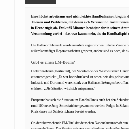
Eine höchst arbeitsame und nicht leichte Handballsaison biegt in
Themen und Problemen, mit denen sich Vereine und Institutionen zu
in Herne zügig ab. Exakt 65 Minuten benötigte der in seinem Amt
Versammlung vorbei – das war kaum mehr, als ein Handballspiel 
Die Hallenproblematik wurde natürlich angesprochen. Etliche Vereine h
außerplanmäßiger Reparaturarbeiten gesperrt, andere sind es noch, da si
Gibt es einen EM-Boom?
Dieter Stroband (Dortmund), der Vorsitzende des Westdeutschen Handb
zusammengerückt: „Es war beeindruckend zu sehen, wie das gelöst wurde.
Industrie und Dortmund waren stark von Hallenschließungen betroffen. 
erfahren: „Die Situation wird sich entspannen.“
Entspannt hat sich die Situation im Handballkreis auch bei den Schieds
rund 100 neue Jung-Schiedsrichter gewonnen werden. Folge: In Zukunft 
Kreisklasse mit Schiedsrichtern besetzt werden.
Ob der überraschende EM-Titel der deutschen Nationalmannschaft nun d
spannende Frage. Die Vereine müssten sich allerdings auch selbst bew