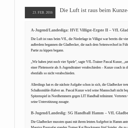
Die Luft ist raus beim Kunz
23. FEB. 2016
A-Jugend/Landesliga: HVE Villigst-Ergste II – VfL Gla
Die Luft ist raus beim VfL, die Niederlage in Villigst war bereits die vi
außerdem begannen die Gladbecker, die nach dem Seitenwechsel in Führu
Partie zu kippen begann.
„Wir haben jetzt noch vier Spiele“, sagte VfL-Trainer Pascal Kunze, „und
einer Pleitenserie als A-Jugendtrainer verabschieden – Kunze coach in 
ebenfalls so nicht verabschieden.
Allerdings hat es die nächste Aufgabe schon in sich, die Gladbecker tret
Schalksmühle-Halver an. Pascal Kunze wird seine Mannschaft nicht beg
Spitzenspiel in Nordhemmern gegen LIT Handball teilnimmt. Vertreten 
seine Unterstützung zusagte.
B-Jugend/Landeslig: SG Handball Hamm – VfL Gladbec
Die Gladbecker mussten quasi mit ihrem letzten Aufgebot in Hamm ant
Maurice Poursafar standen Trainer Kai Brockmann fünf Spieler, die zu