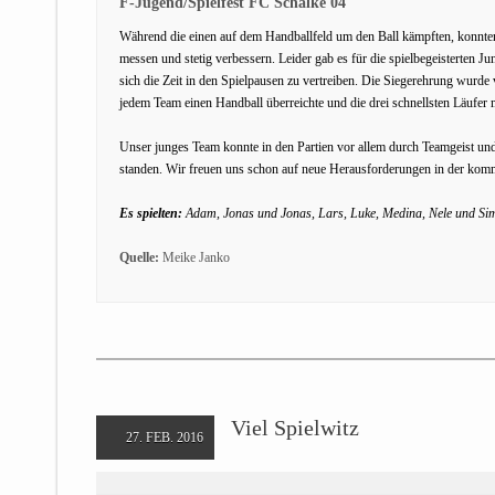
F-Jugend/Spielfest FC Schalke 04
Während die einen auf dem Handballfeld um den Ball kämpften, konnten 
messen und stetig verbessern. Leider gab es für die spielbegeisterte
sich die Zeit in den Spielpausen zu vertreiben. Die Siegerehrung wurde
jedem Team einen Handball überreichte und die drei schnellsten Läufer
Unser junges Team konnte in den Partien vor allem durch Teamgeist un
standen. Wir freuen uns schon auf neue Herausforderungen in der ko
Es spielten:
Adam, Jonas und Jonas, Lars, Luke, Medina, Nele und Si
Quelle:
Meike Janko
Viel Spielwitz
27. FEB. 2016