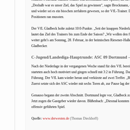
„Deshalb war es unser Ziel, das Spiel zu gewinnen“, sagte Brockmann, 
und wieder sei es ein bisschen zerfahren gewesen, so der VfL-Trainer. D
Positionen ran mussten.
Der VfL Gladbeck holte zuletzt 10:0-Punkte. „Seit der knappen Niederl
lautet das Ziel des Trainers bis zum Ende der Saison? „Wir wollen den 
weiter geht’s am Sonntag, 28. Februar, in der heimischen Riesener-Hall
Gladbecker.
C-Jugend/Landesliga-Hauptrunde: ASC 09 Dortmund – 
Nach der Niederlage in der vergangenen Woche stand für den VfL bere
starteten auch hoch motiviert und gingen schnell mit 3:2 in Führung. D
Führung. Der VfL kam wieder heran und verkürzte auf zwei Treffer. „Be
Zuerst setzte sich der ASC wieder mit sechs Toren ab, zur Pause lag de
Genauso begann der zweite Abschnitt. Dortmund legte vor, Gladbeck zo
Jetzt zogen die Gastgeber wieder davon. Blißenbach: „Diesmal konnten
offensiv geführten Spiel.
Quelle:
www.derwesten.de
(Thomas Dieckhoff)