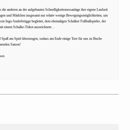
die anderen an der aufgebauten Schnelligkeitsmessanlage ihre eigene Laufzeit
n Jungen und Mädchen insgesamt nur relativ wenige Bewegungsmöglichkeiten, um
 von Ingo Anderbrügge begleitet, dem ehemaligen Schalker Fußballspieler, der
 mit einem Schalke-Trikot auszeichnete…
d Spaß am Spiel überzeugen, sodass am Ende einige Tore für uns zu Buche
mmenden Saison!
mon.