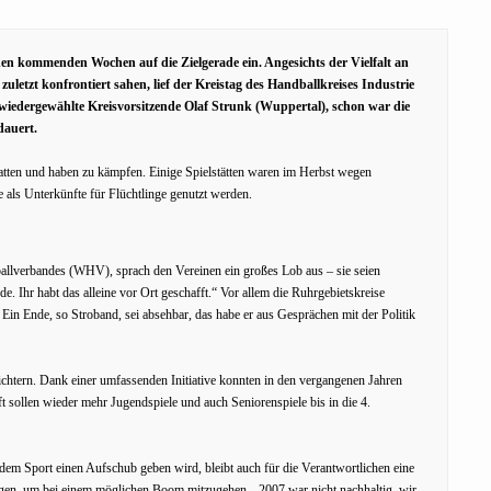
 den kommenden Wochen auf die Zielgerade ein. Angesichts der Vielfalt an
letzt konfrontiert sahen, lief der Kreistag des Handballkreises Industrie
 wiedergewählte Kreisvorsitzende Olaf Strunk (Wuppertal), schon war die
dauert.
atten und haben zu kämpfen. Einige Spielstätten waren im Herbst wegen
e als Unterkünfte für Flüchtlinge genutzt werden.
allverbandes (WHV), sprach den Vereinen ein großes Lob aus – sie seien
 Ihr habt das alleine vor Ort geschafft.“ Vor allem die Ruhrgebietskreise
Ein Ende, so Stroband, sei absehbar, das habe er aus Gesprächen mit der Politik
richtern. Dank einer umfassenden Initiative konnten in den vergangenen Jahren
sollen wieder mehr Jugendspiele und auch Seniorenspiele bis in die 4.
em Sport einen Aufschub geben wird, bleibt auch für die Verantwortlichen eine
egen, um bei einem möglichen Boom mitzugehen. „2007 war nicht nachhaltig, wir