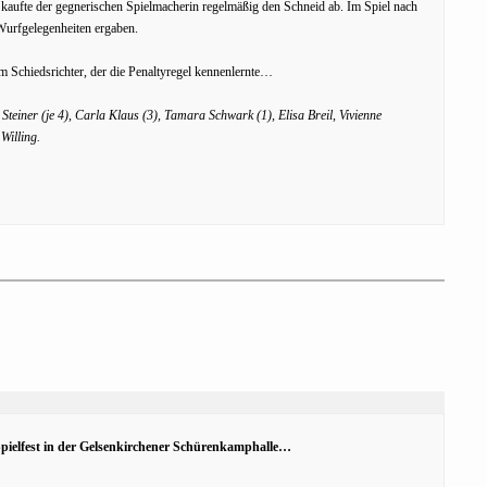
 kaufte der gegnerischen Spielmacherin regelmäßig den Schneid ab. Im Spiel nach
Wurfgelegenheiten ergaben.
em Schiedsrichter, der die Penaltyregel kennenlernte…
teiner (je 4), Carla Klaus (3), Tamara Schwark (1), Elisa Breil, Vivienne
Willing.
Spielfest in der Gelsenkirchener Schürenkamphalle…