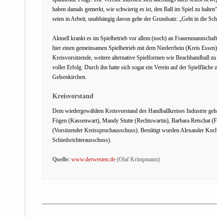
haben damals gemerkt, wie schwierig es ist, den Ball im Spiel zu ha
seien in Arbeit, unabhängig davon gelte der Grundsatz: „Geht in die Sch
Aktuell krankt es im Spielbetrieb vor allem (noch) an Frauenmannschafte
hier einen gemeinsamen Spielbetrieb mit dem Niederrhein (Kreis Essen) 
Kreisvorsitzende, weitere alternative Spielformen wie Beachhandball zu t
voller Erfolg. Durch ihn hatte sich sogar ein Verein auf der Spielfläche
Gelsenkirchen.
Kreisvorstand
Dem wiedergewählten Kreisvorstand des Handballkreises Industrie gehö
Fögen (Kassenwart), Mandy Stutte (Rechtswartin), Barbara Retschat (
(Vorsitzender Kreisspruchausschuss). Bestätigt wurden Alexander Koc
Schiedsrichterausschuss).
Quelle:
www.derwesten.de
(Olaf Krimpmann)