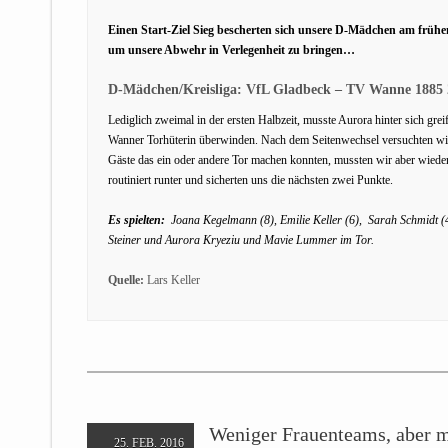
Einen Start-Ziel Sieg bescherten sich unsere D-Mädchen am frühe
um unsere Abwehr in Verlegenheit zu bringen…
D-Mädchen/Kreisliga: VfL Gladbeck – TV Wanne 1885 2
Lediglich zweimal in der ersten Halbzeit, musste Aurora hinter sich gr
Wanner Torhüterin überwinden. Nach dem Seitenwechsel versuchten wir 
Gäste das ein oder andere Tor machen konnten, mussten wir aber wieder
routiniert runter und sicherten uns die nächsten zwei Punkte.
Es spielten:
Joana Kegelmann (8), Emilie Keller (6), Sarah Schmidt (4)
Steiner und Aurora Kryeziu und Mavie Lummer im Tor.
Quelle:
Lars Keller
Weniger Frauenteams, aber m
25. FEB. 2016