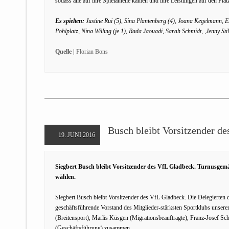
sodass alle auf ihre Spielanteile kamen und ihre Leistungen auf den Pl
Es spielten:
Justine Rui (5), Sina Plantenberg (4), Joana Kegelmann, Em
Pohlplatz, Nina Willing (je 1), Rada Jaouadi, Sarah Schmidt, ,Jenny S
Quelle |
Florian Bons
Busch bleibt Vorsitzender d
19. JUNI 2016
Siegbert Busch bleibt Vorsitzender des VfL Gladbeck. Turnusgemäß
wählen.
Siegbert Busch bleibt Vorsitzender des VfL Gladbeck. Die Delegierten 
geschäftsführende Vorstand des Mitglieder-stärksten Sportklubs unserer
(Breitensport), Marlis Küsgen (Migrationsbeauftragte), Franz-Josef Sch
(Geschäftsführung) zusammen.