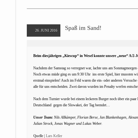
Spaß im Sand!
26. JUNI 2016
Beim diesjährigen „Kiescup“ in Wesel konnte unsere „neue“ A/2-
Nachdem der Samstag so verregnet war, lachte uns am Sonntagmorgen 
Noch etwas müde ging es um 9:30 Uhr ins erste Spiel, hier mussten wi
erstmal einspielen! Auch im Feld waren die ein- oder anderen Versuche
alle für uns entscheiden. Zwei davon wurden im Penalty werfen entsche
Nach dem Turnier wurde bei einem leckeren Burger noch über ein paar 
Deutschland gegen die Slowakei, der Tag beendet…
Unser Team:
Nils Allkämper, Florian Berse, Jan Blankenhagen, Alexand
Julian Strock, Jonas Wagner und Lukas Weber.
Quelle |
Lars Keller