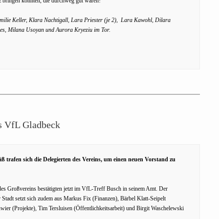
atz bringen konnten, die durchweg gut waren!
ilie Keller, Klara Nachtigall, Lara Priester (je 2), Lara Kawohl, Dilara
tiles, Milana Usoyan und Aurora Kryeziu im Tor.
es VfL Gladbeck
 trafen sich die Delegierten des Vereins, um einen neuen Vorstand zu
des Großvereins bestätigten jetzt im VfL-Treff Busch in seinem Amt. Der
 Stadt setzt sich zudem aus Markus Fix (Finanzen), Bärbel Klatt-Seipelt
wier (Projekte), Tim Tersluisen (Öffentlichkeitsarbeit) und Birgit Waschelewski