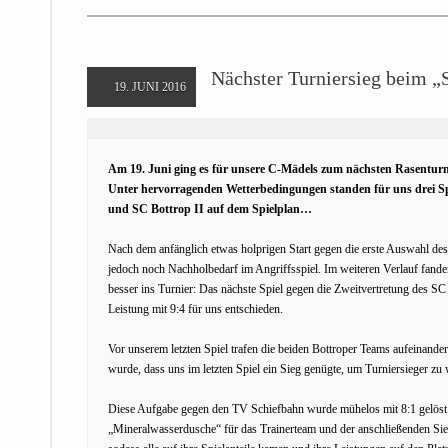
Nächster Turniersieg beim „S
19. JUNI 2016
Am 19. Juni ging es für unsere C-Mädels zum nächsten Rasenturni
Unter hervorragenden Wetterbedingungen standen für uns drei Spi
und SC Bottrop II auf dem Spielplan…
Nach dem anfänglich etwas holprigen Start gegen die erste Auswahl des 
jedoch noch Nachholbedarf im Angriffsspiel. Im weiteren Verlauf fande
besser ins Turnier: Das nächste Spiel gegen die Zweitvertretung des SC
Leistung mit 9:4 für uns entschieden.
Vor unserem letzten Spiel trafen die beiden Bottroper Teams aufeinande
wurde, dass uns im letzten Spiel ein Sieg genügte, um Turniersieger zu
Diese Aufgabe gegen den TV Schiefbahn wurde mühelos mit 8:1 gelöst u
„Mineralwasserdusche“ für das Trainerteam und der anschließenden Sieg