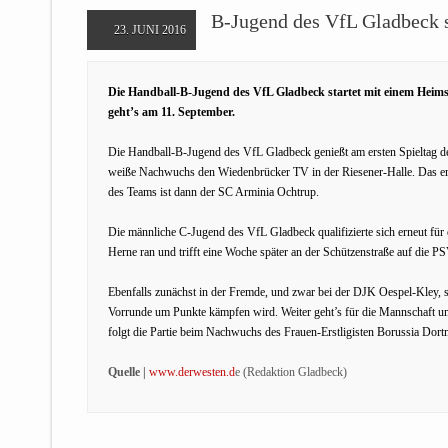
B-Jugend des VfL Gladbeck st
23. JUNI 2016
Die Handball-B-Jugend des VfL Gladbeck startet mit einem Heims
geht’s am 11. September.
Die Handball-B-Jugend des VfL Gladbeck genießt am ersten Spieltag d
weiße Nachwuchs den Wiedenbrücker TV in der Riesener-Halle. Das ers
des Teams ist dann der SC Arminia Ochtrup.
Die männliche C-Jugend des VfL Gladbeck qualifizierte sich erneut fü
Herne ran und trifft eine Woche später an der Schützenstraße auf die 
Ebenfalls zunächst in der Fremde, und zwar bei der DJK Oespel-Kley, s
Vorrunde um Punkte kämpfen wird. Weiter geht’s für die Mannschaft 
folgt die Partie beim Nachwuchs des Frauen-Erstligisten Borussia Dor
Quelle |
www.derwesten.d
e (Redaktion Gladbeck)