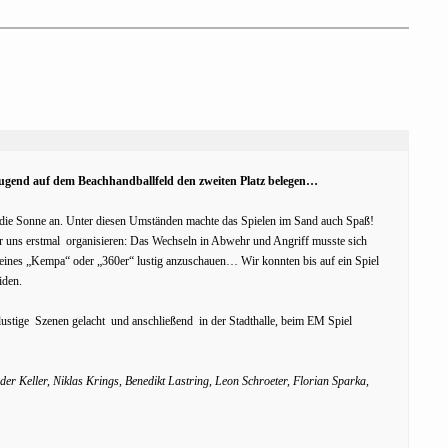
Jugend auf dem Beachhandballfeld den zweiten Platz belegen…
die Sonne an. Unter diesen Umständen machte das Spielen im Sand auch Spaß!
r uns erstmal organisieren: Das Wechseln in Abwehr und Angriff musste sich
 eines „Kempa“ oder „360er“ lustig anzuschauen… Wir konnten bis auf ein Spiel
iden.
lustige Szenen gelacht und anschließend in der Stadthalle, beim EM Spiel
er Keller, Niklas Krings, Benedikt Lastring, Leon Schroeter, Florian Sparka,