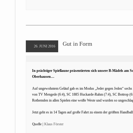
Gut in Form
26. JUNI 2016
In prächtiger Spiellaune präsentierten sich unsere B-Mädels am S
Oberhausen…
Auf ungewohntem Geläuf gab es im Modus „Jeder gegen Jeden“ sechs S
von TV Mengede (6:4), SC 1885 Huckarde-Rahm (7:4), SC Bottrop (6:2
Rothemden in allen Spielen eine weiße Weste und wurden so ungeschlag
Jetzt geht es in 14 Tagen auf große Fahrt zu einem der größten Hand
Quelle |
Klaus Förster