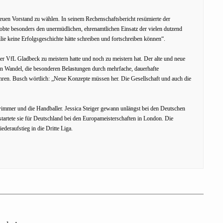
euen Vorstand zu wählen. In seinem Rechenschaftsbericht resümierte der
lobte besonders den unermüdlichen, ehrenamtlichen Einsatz der vielen dutzend
ie keine Erfolgsgeschichte hätte schreiben und fortschreiben können“.
r VfL Gladbeck zu meistern hatte und noch zu meistern hat. Der alte und neue
n Wandel, die besonderen Belastungen durch mehrfache, dauerhafte
ren. Busch wörtlich: „Neue Konzepte müssen her. Die Gesellschaft und auch die
immer und die Handballer. Jessica Steiger gewann unlängst bei den Deutschen
artete sie für Deutschland bei den Europameisterschaften in London. Die
deraufstieg in die Dritte Liga.