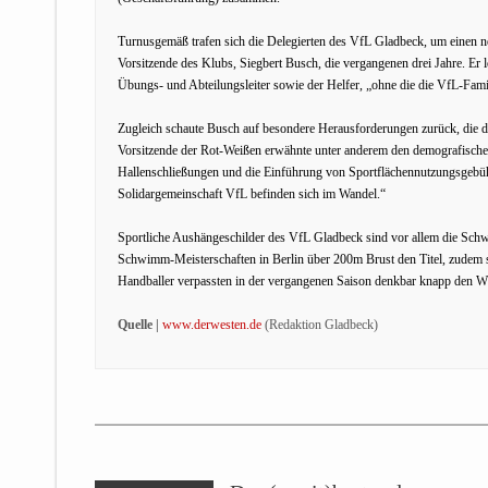
Turnusgemäß trafen sich die Delegierten des VfL Gladbeck, um einen n
Vorsitzende des Klubs, Siegbert Busch, die vergangenen drei Jahre. Er 
Übungs- und Abteilungsleiter sowie der Helfer, „ohne die die VfL-Famil
Zugleich schaute Busch auf besondere Herausforderungen zurück, die de
Vorsitzende der Rot-Weißen erwähnte unter anderem den demografische
Hallenschließungen und die Einführung von Sportflächennutzungsgebüh
Solidargemeinschaft VfL befinden sich im Wandel.“
Sportliche Aushängeschilder des VfL Gladbeck sind vor allem die Schw
Schwimm-Meisterschaften in Berlin über 200m Brust den Titel, zudem st
Handballer verpassten in der vergangenen Saison denkbar knapp den Wie
Quelle |
www.derwesten.de
(Redaktion Gladbeck)