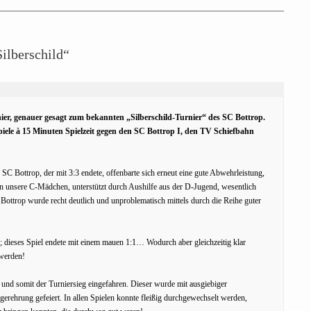
ilberschild“
er, genauer gesagt zum bekannten „Silberschild-Turnier“ des SC Bottrop.
ele à 15 Minuten Spielzeit gegen den SC Bottrop I, den TV Schiefbahn
SC Bottrop, der mit 3:3 endete, offenbarte sich erneut eine gute Abwehrleistung,
n unsere C-Mädchen, unterstützt durch Aushilfe aus der D-Jugend, wesentlich
 Bottrop wurde recht deutlich und unproblematisch mittels durch die Reihe guter
r; dieses Spiel endete mit einem mauen 1:1… Wodurch aber gleichzeitig klar
 werden!
nd somit der Turniersieg eingefahren. Dieser wurde mit ausgiebiger
erehrung gefeiert. In allen Spielen konnte fleißig durchgewechselt werden,