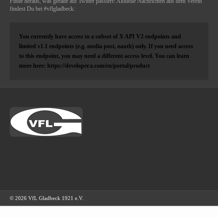
Finde heraus, was gerade auf Twitter passiert! Aktuelle Nachrichten aus dem Verein
findest Du bei #vflgladbeck:
You currently have access to a subset of X API V2 endpoints and
limited v1.1 endpoints (e.g. media post, oauth) only. If you need access
to this endpoint, you may need a different access level. You can learn
more here: https://developer.x.com/en/portal/product
© 2026 VfL Gladbeck 1921 e.V.