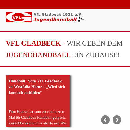
VFL GLADBECK -
WIR GEBEN DEM
JUGENDHANDBALL
EIN ZUHAUSE!
Handball: Vom VfL Gladbeck
zu Westfalia Herne - „Wird sich
komisch anfühlen“
Finn Kroese hat zum vorerst letzten
Mal für Gladbeck Handball gespielt.
Zurückkehren wird er als Herner. Was
erhofft er sich bei der Westfalia? Was