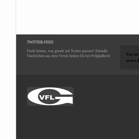
TWITTER-FEED
Finde heraus, was gerade auf Twitter passiert! Aktuelle
You curr
Nachrichten aus dem Verein findest Du bei #vflgladbeck:
need a d