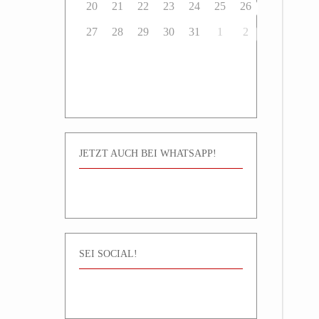
20
21
22
23
24
25
26
27
28
29
30
31
1
2
JETZT AUCH BEI WHATSAPP!
SEI SOCIAL!