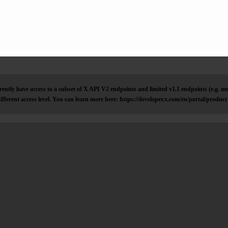
ently have access to a subset of X API V2 endpoints and limited v1.1 endpoints (e.g. me
ifferent access level. You can learn more here: https://developer.x.com/en/portal/product