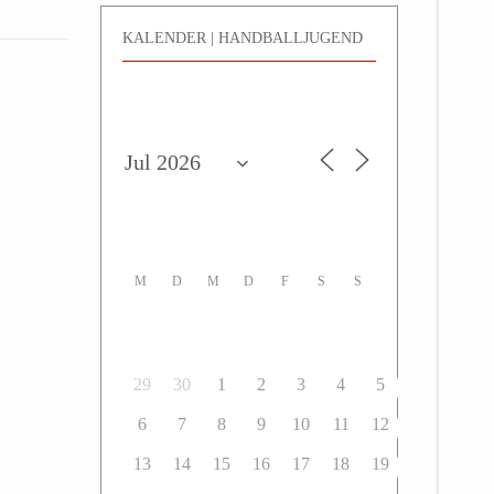
KALENDER | HANDBALLJUGEND
M
D
M
D
F
S
S
29
30
1
2
3
4
5
6
7
8
9
10
11
12
13
14
15
16
17
18
19