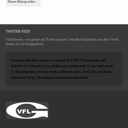
Diesen Beitrag teilen:
TWITTER-FEED
Finde heraus, was gerade auf Twitter passiert! Aktuelle Nachrichten aus dem Verein
findest Du bei #vflgladbeck:
You currently have access to a subset of X API V2 endpoints and
limited v1.1 endpoints (e.g. media post, oauth) only. If you need access
to this endpoint, you may need a different access level. You can learn
more here: https://developer.x.com/en/portal/product