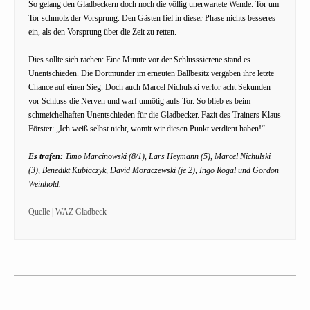
So gelang den Gladbeckern doch noch die völlig unerwartete Wende. Tor um
Tor schmolz der Vorsprung. Den Gästen fiel in dieser Phase nichts besseres
ein, als den Vorsprung über die Zeit zu retten.
Dies sollte sich rächen: Eine Minute vor der Schlusssierene stand es
Unentschieden. Die Dortmunder im erneuten Ballbesitz vergaben ihre letzte
Chance auf einen Sieg. Doch auch Marcel Nichulski verlor acht Sekunden
vor Schluss die Nerven und warf unnötig aufs Tor. So blieb es beim
schmeichelhaften Unentschieden für die Gladbecker. Fazit des Trainers Klaus
Förster: „Ich weiß selbst nicht, womit wir diesen Punkt verdient haben!“
Es trafen:
Timo Marcinowski (8/1), Lars Heymann (5), Marcel Nichulski
(3), Benedikt Kubiaczyk, David Moraczewski (je 2), Ingo Rogal und Gordon
Weinhold.
Quelle | WAZ Gladbeck