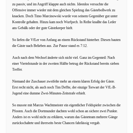
zu passiv, und im Angriff klappte auch nichts. Ideenlos versuchte die
Offensive immer wieder mit dem gleichen Spielzug das Gästebollwerk zu
knacken. Doch Timo Marcinowski wurde von seinem Gegenüber gut unter
Kontrolle gehalten. Hinzu kam noch Wurfpech. In Reihe knallte das Leder
ans Gebälk oder der gute Gästekeeper hielt.
So liefen die VfLer von Anfang an einem Rückstand hinterher. Diesen bauten
die Gäste nach Belieben aus. Zur Pause stand es 7:12.
Auch nach dem Wechsel änderte sich nicht viel. Ganz im Gegenteil: Nach
einer Viertelstunde in der zweiten Hälfte betrug der Rückstand bereits sieben
Treffer.
Niemand der Zuschauer zweifelte mehr an einem klaren Erfolg der Gäste.
Erst recht nicht, als auch noch Tim Deffte, der einzige Torwart der VfL-B-
Jugend eine dumme Zwei-Minuten-Zeitstrafe erhielt.
So musste mit Marcus Wachtmeister ein eigentlicher Feldspieler zwischen die
Pfosten. Auch die Dortmunder dachten wohl schon an sichere zwei Punkte.
Anders ist es wohl nicht zu erklären, warum das Gästeteam mehrere Gänge
zurückschaltete und ihrerseits beste Chancen fahrlässig vergab.