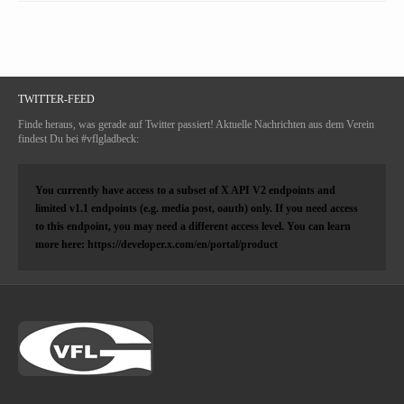
TWITTER-FEED
Finde heraus, was gerade auf Twitter passiert! Aktuelle Nachrichten aus dem Verein
findest Du bei #vflgladbeck:
You currently have access to a subset of X API V2 endpoints and
limited v1.1 endpoints (e.g. media post, oauth) only. If you need access
to this endpoint, you may need a different access level. You can learn
more here: https://developer.x.com/en/portal/product