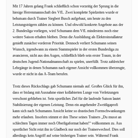
Mit 17 Jahren gelang Frank schließlich schon vorzeitig der Sprung in die
hiesige Herrenmannschaft des VfL. Zwei komplette Spielzeiten wurde er
behutsam durch Trainer Siegbert Busch aufgebaut, um heute zu den
Leistungsträgern zählen zu können. Und obwohl konkrete Angebote aus der
2. Bundesliga vorliegen, wird Schumann dem VfL mindestens noch eine
weitere Saison erhalten bleiben. Denn die Ausbildung als Elektroinstallateur
genießt zunächst vorderste Priorität. Dennoch verliert Schumann seinen
Wunsch, irgendwann zu einem Stammspieler in der ersten Bundesliga zu
avancieren, nicht aus den Augen, schließlich blieb sein erster Traum, in der
deutschen Jugend-Nationalmannschaft zu spielen, unerfüllt. Trotz zahlreicher
Lehrgänge in denen Schumann nach eigener Ansicht vollkommen überzeugte,
wurde er nicht in das A-Team berufen.
Trotz dieses Rückschlags gab Schumann niemals auf. Großes Glück für ihn,
dass er bislang mit Ausnahme einer kollabierten Lunge von Verletzungen
verschont geblieben ist. Sein sportliches Ziel für die laufende Saison lautet
Stabilisierung der eigenen Leistung. Denn ein angehender Zweitligaprofi
kann sich nach Schumanns Ansicht keine so drastischen Formschwankungen
mehr erlauben. Insofern stimmt er den These seines Trainers „Du musst an
schlechten Tagen immer noch Oberligaformat haben!“ vollkommen zu. Aus
sportlicher Sicht reizt ihn in Gladbeck nur noch der Trainerwechsel. Dies soll
allerdings kein Angriff auf seine bisherigen Trainer sein. Während Frank