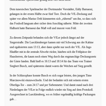
Dem tunesischen Spielmacher der Dortmunder Vorstädter, Eddy Barnaoui,
gelangen in der ersten Hälfte zwar fünf Tore. Doch die VfL-Deckung und
später vor allem Marius Orth kümmerten sich „rührend“ um ihn, so dass sich
das Foulsoll langsam aber sicher dem Anschlag näherte. Mitte der zweiten
Halbzeit hatte Barnaoui das Maß voll und musste vom Feld.
Zu diesem Zeitpunkt befanden sich die VfLer jedoch längst auf der
Siegerstraße. Die Luecklemberger kamen mit viel Schwung aus der Kabine
und egalisierten zum 13:13, aber dann spielte nur noch der VfL. Als Ingo
Häußler mit in die zentrale Abwehr rückte, häuften sich die Fehlpässe der
Hausherren, die kaum noch einen Weg durch das engmaschige Deckungsnetz
der Gäste fanden. Bald hieß es 16:13 und 18:14 für das Team von Trainer
Siegbert Busch, und spätestens damit waren die Weichen auf Sieg gestellt.
In der Schlussphase konnte Busch es sich sogar leisten, den jungen Timo
Marcinowski einzuwechseln. Und der bedankte sich mit seinem ersten
Oberliga-Tor – zum 24:17 und per Siebenmeter. Und damit stand nach drei
Niederlagen der VfLer in Folge endlich wieder ein Sieg auf dem Protokoll.
Ausgerechnet in Luecklemberg, wo es früher regelmäßig kräftige Packungen
gab…