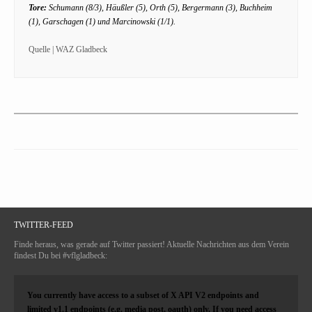
Tore:
Schumann (8/3), Häußler (5), Orth (5), Bergermann (3), Buchheim
(1), Garschagen (1) und Marcinowski (1/1).
Quelle | WAZ Gladbeck
TWITTER-FEED
Finde heraus, was gerade auf Twitter passiert! Aktuelle Nachrichten aus dem Verein
findest Du bei #vflgladbeck:
You currently have access to a subset of X API V2 endpoints and
limited v1.1 endpoints (e.g. media post, oauth) only. If you need access