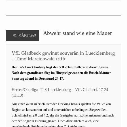
Abwehr stand wie eine Mauer
01. MÄRZ 1999
VfL Gladbeck gewinnt souverän in Luecklemberg
– Timo Marcinowski trifft
Der TuS Luecklemberg liegt den VfL-Handballern in dieser Saison.
Nach dem grandiosen Sieg im Hinspiel gewannen die Busch-Männer
Samstag abend in Dortmund 24:17.
Herren/Oberliga: TuS Luecklemberg – VfL Gladbeck 17:24
(11:13)
Aus einer kaum zu erschütternden Deckung heraus spielten die VfLer von
Beginn an konzentriert auf und unterstrichen unbedingten Siegeswillen.
Schnell hieß es 2:0 und 4:2, ehe die Gastgeber auf 5:3 herankamen und nach
dem 5:5 sogar in Führung gingen. Doch dabei blieb es auch, eine
entscheidende Spielwende gelang dem TuS nicht mehr.