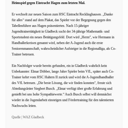
Heimspiel gegen Eintracht Hagen zum letzten Mal.
Er wechselt zur neuen Saison zum HSC Eintracht Recklinghausen. „Danke
für alles“ stand auf dem Plakat, das Spieler vor der Begegnung gegen den
Tabellenführer aus Hagen präsentierten. Nach 15-jähriger
Jugendtrainertätigkeit in Gladbeck sucht der 34-jährige Mathematik- und
Sportstudent ein neues Betätigungsfeld. Dort wird „Herm“, wie Hermann in
Handballerkreisen genannt wird, neben der A-Jugend auch die erste
Seniorenmannschaft, wahrscheinlicher Aufsteiger in die Regionalliga, als Co-
Trainer betreuen.
Ein Nachfolger wurde bereits gefunden, ein in Gladbeck wahrlich kein
Unbekannter: Elmar Döbber, lange Jahre Spieler beim VfL, später auch Co-
Trainer kehrt vom HSC Haltern II zurück und wird die A-Jugendhandballer
des VfL betreuen. „Die beste Lösung, die wir finden konnten“, freute sich
Abteilungsleiter Siegbert Busch. „Elmar verfügt über große Erfahrung und
genießt bei uns hohe Sympathiewerte.“ Auch Busch selbst will demnächst
wieder in die Jugendarbeit einsteigen und Fördertraining für den talentierten
Nachwuchs leiten.
Quelle | WAZ Gladbeck