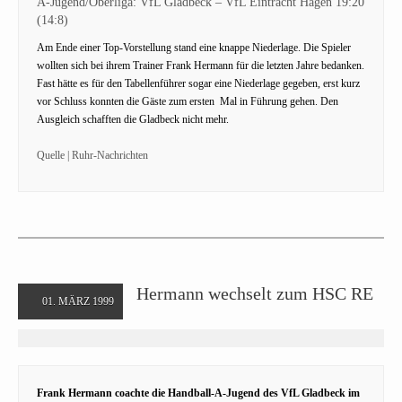
A-Jugend/Oberliga: VfL Gladbeck – VfL Eintracht Hagen 19:20
(14:8)
Am Ende einer Top-Vorstellung stand eine knappe Niederlage. Die Spieler
wollten sich bei ihrem Trainer Frank Hermann für die letzten Jahre bedanken.
Fast hätte es für den Tabellenführer sogar eine Niederlage gegeben, erst kurz
vor Schluss konnten die Gäste zum ersten Mal in Führung gehen. Den
Ausgleich schafften die Gladbeck nicht mehr.
Quelle | Ruhr-Nachrichten
Hermann wechselt zum HSC RE
01. MÄRZ 1999
Frank Hermann coachte die Handball-A-Jugend des VfL Gladbeck im