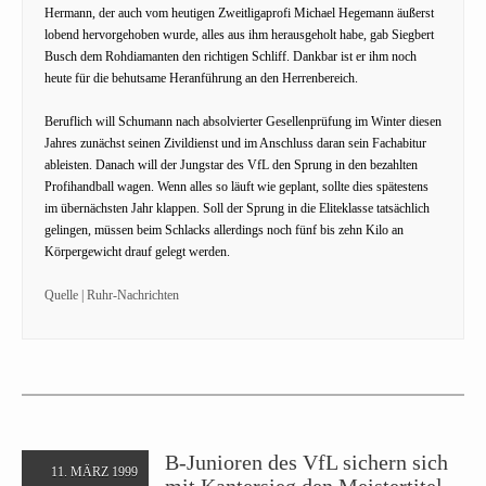
Hermann, der auch vom heutigen Zweitligaprofi Michael Hegemann äußerst
lobend hervorgehoben wurde, alles aus ihm herausgeholt habe, gab Siegbert
Busch dem Rohdiamanten den richtigen Schliff. Dankbar ist er ihm noch
heute für die behutsame Heranführung an den Herrenbereich.
Beruflich will Schumann nach absolvierter Gesellenprüfung im Winter diesen
Jahres zunächst seinen Zivildienst und im Anschluss daran sein Fachabitur
ableisten. Danach will der Jungstar des VfL den Sprung in den bezahlten
Profihandball wagen. Wenn alles so läuft wie geplant, sollte dies spätestens
im übernächsten Jahr klappen. Soll der Sprung in die Eliteklasse tatsächlich
gelingen, müssen beim Schlacks allerdings noch fünf bis zehn Kilo an
Körpergewicht drauf gelegt werden.
Quelle | Ruhr-Nachrichten
B-Junioren des VfL sichern sich
11. MÄRZ 1999