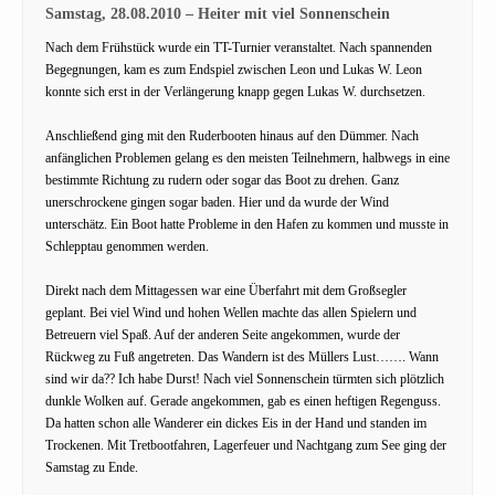
Samstag, 28.08.2010 – Heiter mit viel Sonnenschein
Nach dem Frühstück wurde ein TT-Turnier veranstaltet. Nach spannenden
Begegnungen, kam es zum Endspiel zwischen Leon und Lukas W. Leon
konnte sich erst in der Verlängerung knapp gegen Lukas W. durchsetzen.
Anschließend ging mit den Ruderbooten hinaus auf den Dümmer. Nach
anfänglichen Problemen gelang es den meisten Teilnehmern, halbwegs in eine
bestimmte Richtung zu rudern oder sogar das Boot zu drehen. Ganz
unerschrockene gingen sogar baden. Hier und da wurde der Wind
unterschätz. Ein Boot hatte Probleme in den Hafen zu kommen und musste in
Schlepptau genommen werden.
Direkt nach dem Mittagessen war eine Überfahrt mit dem Großsegler
geplant. Bei viel Wind und hohen Wellen machte das allen Spielern und
Betreuern viel Spaß. Auf der anderen Seite angekommen, wurde der
Rückweg zu Fuß angetreten. Das Wandern ist des Müllers Lust……. Wann
sind wir da?? Ich habe Durst! Nach viel Sonnenschein türmten sich plötzlich
dunkle Wolken auf. Gerade angekommen, gab es einen heftigen Regenguss.
Da hatten schon alle Wanderer ein dickes Eis in der Hand und standen im
Trockenen. Mit Tretbootfahren, Lagerfeuer und Nachtgang zum See ging der
Samstag zu Ende.