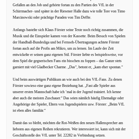
Gefallen an den Job und gehörte fortan zu den Partien des VfL in der
Schirrmacher- und später in der Riesener Halle dazu wie tolle Tore von Timo
Marcinowski oder prächtige Paraden von Tim Deffte.
Anfangs bastelte sich Klaus Förster seine Texte noch richtig zusammen, die
Musik und die Einspieler kamen von der Kassette. Beim Besuch von Spielen
der Handball-Bundesliga und bei Fernseh-Übertragungen achtete Förster
fortan auch auf die Profis am Mikro, um zu lernen. Im Laufe der Zeit
entwickelte er seinen ganz eigenen Stil. Förster liebte es beispielsweise, vor
dem Spiel die gegnerischen Fans ein bisschen zu foppen – das Ganze stets
garniert mit viel Gladbecker Charme. „Das“, betont er, „kam eher spontan.“
Und beim auswärtigen Publikum an wie auch bei den VfL-Fans. Zu denen
Förster sowieso eine ganz eigene Beziehung hat. „Fast alle Spieler aus
unserer ersten Mannschaft habe ich ‘mal in der Jugend trainiert. Ich kenne
aber auch die meisten Zuschauer.“ Das seien nämlich häufig Ehemalige oder
Angehörige der Spieler, Eltern von Jugendspielern usw. Förster: „Beim VfL
ist eben alles familiär.“
Damit das so bleibt, möchten die Rot-Weißen den neuen Hallensprecher am
liebsten aus eigenen Reihen rekrutieren. Wer interessiert ist, kann sich mit der
Geschäftsstelle des VfL unter Tel. 22282 in Verbindung setzen.