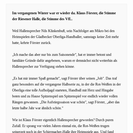
Im vergangenen Winter war er wieder da. Klaus Förster, die Stimme
der Riesener Halle, die Stimme des VfL.
Weil Hallensprecher Nils Klinkenbuß, sein Nachfolger am Mikro bei den
Heimspielen der Gladbecker Oberliga-Handballer, samstags keine Zeit mehr
hatte, kehrte Förster zurück.
„Ich mache das aber nur bis zum Saisonende“, hat er immer betont und
familiäre Gründe dafür angebenen, warum er demnächst nicht weiterhin als
Hallensprecher zur Verfügung stehen könne.
„Es hat mir immer Spaß gemacht“, sagt Förster über seinen „Job“. Das traf
ganz besonders auf die vergangene Halbserie zu, in der die Rot-Weißen in der
Oberliga eine tolle Aufholjagd starteten, Handball mit Herz und Hingabe
boten und zu Hause Spitzenspiel um Spitzenspiel vor endlich wieder vollen
Rängen gewannen. „Die Aufstiegssaison war schön“, sagt Förster, „aber das
letzte halbe Jahr war ähnlich schön.“
Wie ist Klaus Förster eigentlich Hallensprecher geworden? Durch puren
Zufall. Er sprang vor vielen Jahren einmal ein, die Rot-Weißen trugen
seinerzeit noch in der Schirrmacher-Halle ihre Heimspiele aus. Und fand