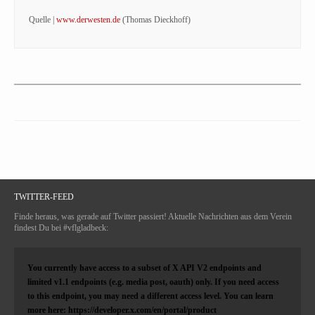
Quelle |
www.derwesten.de
(Thomas Dieckhoff)
TWITTER-FEED
Finde heraus, was gerade auf Twitter passiert! Aktuelle Nachrichten aus dem Verein
findest Du bei #vflgladbeck:
You currently have access to a subset of X API V2 endpoints and
limited v1.1 endpoints (e.g. media post, oauth) only. If you need access
to this endpoint, you may need a different access level. You can learn
more here: https://developer.x.com/en/portal/product