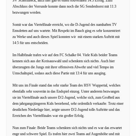
SV Schermbeck, auch hier gab es einen souveränen 14:3 Erfolg. Zum
Abschluss der Vorrunde konnte dann noch die SG Sendenhorst mit 11:3
bezwungen werden.
Somit war das Viertelfinale erreicht, wo die D-Jugend des namhaften TV
Emsdetten auf uns wartete. Mit Respekt im Bauch ging es sehr konzentriert
zu Werke und auch dieses Spiel konnten wir mit einem starken Auftritt mit
14:5 für uns entscheiden.
Im Halbfinale trafen wir auf den FC Schalke 04. Viele Kids beider Teams
kennen sich aus der Kreisauswahl und schenkten sich nichts. Auch hier
überzeugten die Jungs mit ihrer offensiven Abwehr und viel Tempo im
Umschaltspiel, sodass auch diese Partie mit 13:4 für uns ausging.
Mit uns im Finale stand das sehr starke Team des HSV Wuppertal, welches
ebenfalls sehr souverän in das Endspiel einzog. Unter anderem bezwangen
sie im Viertelfinale auch unsere D/2-Jugend, welche sich, zum Großteil aus
dem jahrgangsjüngeren Kids bestehend, sehr ordentlich verkaufte. Trotz einer
deutlichen Niederlage hier, zeigte unsere D/2-Jugend tolle Auftritte und das
Erreichen des Viertelfinales war ein großer Erfolg.
Nun zum Finale: Beide Teams schenkten sich nichts und es war das erwartet
enge und schwere Spiel. Es trafen hier zwei Teams auf Augenhöhe und mit