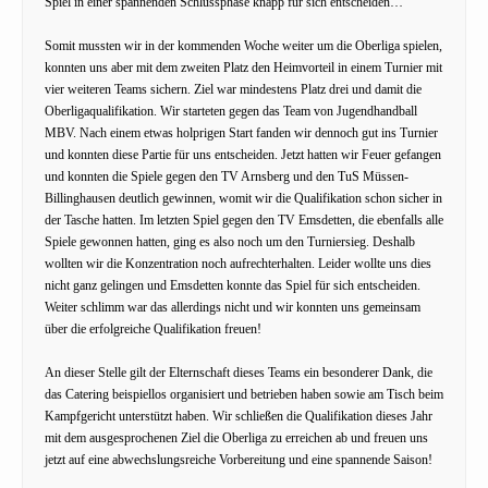
Spiel in einer spannenden Schlussphase knapp für sich entscheiden…
Somit mussten wir in der kommenden Woche weiter um die Oberliga spielen,
konnten uns aber mit dem zweiten Platz den Heimvorteil in einem Turnier mit
vier weiteren Teams sichern. Ziel war mindestens Platz drei und damit die
Oberligaqualifikation. Wir starteten gegen das Team von Jugendhandball
MBV. Nach einem etwas holprigen Start fanden wir dennoch gut ins Turnier
und konnten diese Partie für uns entscheiden. Jetzt hatten wir Feuer gefangen
und konnten die Spiele gegen den TV Arnsberg und den TuS Müssen-
Billinghausen deutlich gewinnen, womit wir die Qualifikation schon sicher in
der Tasche hatten. Im letzten Spiel gegen den TV Emsdetten, die ebenfalls alle
Spiele gewonnen hatten, ging es also noch um den Turniersieg. Deshalb
wollten wir die Konzentration noch aufrechterhalten. Leider wollte uns dies
nicht ganz gelingen und Emsdetten konnte das Spiel für sich entscheiden.
Weiter schlimm war das allerdings nicht und wir konnten uns gemeinsam
über die erfolgreiche Qualifikation freuen!
An dieser Stelle gilt der Elternschaft dieses Teams ein besonderer Dank, die
das Catering beispiellos organisiert und betrieben haben sowie am Tisch beim
Kampfgericht unterstützt haben. Wir schließen die Qualifikation dieses Jahr
mit dem ausgesprochenen Ziel die Oberliga zu erreichen ab und freuen uns
jetzt auf eine abwechslungsreiche Vorbereitung und eine spannende Saison!