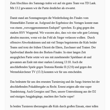
Zum Abschluss des Samstags trafen wir auf ein gutes Team von TD Lank.
Mit 13:2 gewannen wir die Partie deutlicher als erwartet.
Damit stand am Sonntagmorgen die Wiederholung des Finales vom
Himmelfahrt-Turnier an. Aufgrund der Ergebnisse des Vortages konnte man
von einem „vorweggenommenen Endspiel“ sprechen. Es ging gegen den
starken HSV Wuppertal. Wir wussten also, dass wir eine sehr gute Leistung
abrufen mussten, wenn wir das Feld als Sieger verlassen wollten. Durch
offensive Abwehraktionen und mit viel Tempo begeisterten die Kids beider
Teams und trotz der frühen Uhrzeit die Eltern, Zuschauer und Trainer. Der
Spielverlauf ähnelte dem des Borken-Finales: In einer langen Zeit
ausgeglichen Partie setzte wir uns mit zunehmender Spieldauer ab und
gewannen am Ende mit einer starken Leistung 13:10. Auch die
anschließenden Spiele gegen Teutonia Riemke II (12:0) und gegen den
Wermelskirchener TV (15:3) konnten wir für uns entscheiden.
Das bedeutete für uns den erneuten Turniersieg und die Jungs feierten bei der
abschließenden Pokalübergabe zu Recht. Erneut zeigten alle eine super
Teamleistung. Auch Georgios und Theo, unsere Unterstützung aus der D2
und einzigen Jungjahrgänge, machten ihre Sache super!
In beiden Turnieren überzeugten alle Kids durch großen Einsatz, einer tollen