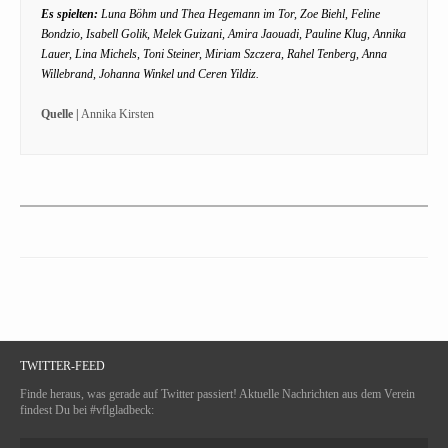
Es spielten:
Luna Böhm und Thea Hegemann im Tor, Zoe Biehl, Feline
Bondzio, Isabell Golik, Melek Guizani, Amira Jaouadi, Pauline Klug, Annika
Lauer, Lina Michels, Toni Steiner, Miriam Szczera, Rahel Tenberg, Anna
Willebrand, Johanna Winkel und Ceren Yildiz.
Quelle |
Annika Kirsten
TWITTER-FEED
Finde heraus, was gerade auf Twitter passiert! Aktuelle Nachrichten aus dem Verein
findest Du bei #vflgladbeck: