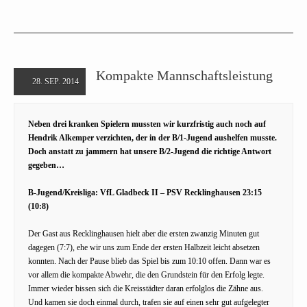
Kompakte Mannschaftsleistung
28. SEP. 2014
Neben drei kranken Spielern mussten wir kurzfristig auch noch auf
Hendrik Alkemper verzichten, der in der B/1-Jugend aushelfen musste.
Doch anstatt zu jammern hat unsere B/2-Jugend die richtige Antwort
gegeben…
B-Jugend/Kreisliga:
VfL Gladbeck II – PSV Recklinghausen 23:15
(10:8)
Der Gast aus Recklinghausen hielt aber die ersten zwanzig Minuten gut
dagegen (7:7), ehe wir uns zum Ende der ersten Halbzeit leicht absetzen
konnten. Nach der Pause blieb das Spiel bis zum 10:10 offen. Dann war es
vor allem die kompakte Abwehr, die den Grundstein für den Erfolg legte.
Immer wieder bissen sich die Kreisstädter daran erfolglos die Zähne aus.
Und kamen sie doch einmal durch, trafen sie auf einen sehr gut aufgelegter