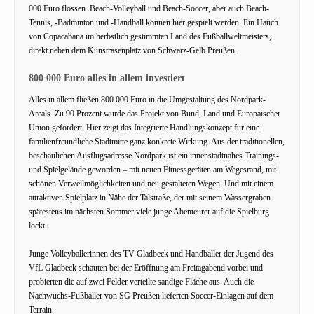
000 Euro flossen. Beach-Volleyball und Beach-Soccer, aber auch Beach-
Tennis, -Badminton und -Handball können hier gespielt werden. Ein Hauch
von Copacabana im herbstlich gestimmten Land des Fußballweltmeisters,
direkt neben dem Kunstrasenplatz von Schwarz-Gelb Preußen.
800 000 Euro alles in allem investiert
Alles in allem fließen 800 000 Euro in die Umgestaltung des Nordpark-
Areals. Zu 90 Prozent wurde das Projekt von Bund, Land und Europäischer
Union gefördert. Hier zeigt das Integrierte Handlungskonzept für eine
familienfreundliche Stadtmitte ganz konkrete Wirkung. Aus der traditionellen,
beschaulichen Ausflugsadresse Nordpark ist ein innenstadtnahes Trainings-
und Spielgelände geworden – mit neuen Fitnessgeräten am Wegesrand, mit
schönen Verweilmöglichkeiten und neu gestalteten Wegen. Und mit einem
attraktiven Spielplatz in Nähe der Talstraße, der mit seinem Wassergraben
spätestens im nächsten Sommer viele junge Abenteurer auf die Spielburg
lockt.
Junge Volleyballerinnen des TV Gladbeck und Handballer der Jugend des
VfL Gladbeck schauten bei der Eröffnung am Freitagabend vorbei und
probierten die auf zwei Felder verteilte sandige Fläche aus. Auch die
Nachwuchs-Fußballer von SG Preußen lieferten Soccer-Einlagen auf dem
Terrain.