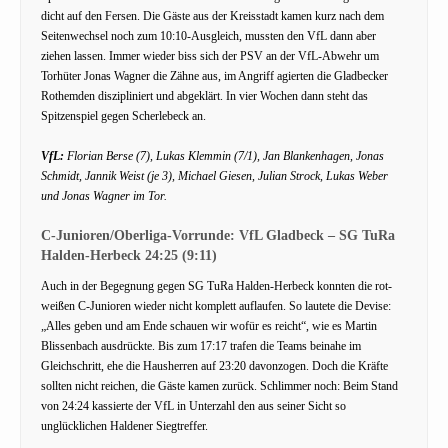
dicht auf den Fersen. Die Gäste aus der Kreisstadt kamen kurz nach dem
Seitenwechsel noch zum 10:10-Ausgleich, mussten den VfL dann aber
ziehen lassen. Immer wieder biss sich der PSV an der VfL-Abwehr um
Torhüter Jonas Wagner die Zähne aus, im Angriff agierten die Gladbecker
Rothemden diszipliniert und abgeklärt. In vier Wochen dann steht das
Spitzenspiel gegen Scherlebeck an.
VfL:
Florian Berse (7), Lukas Klemmin (7/1), Jan Blankenhagen, Jonas
Schmidt, Jannik Weist (je 3), Michael Giesen, Julian Strock, Lukas Weber
und Jonas Wagner im Tor.
C-Junioren/Oberliga-Vorrunde: VfL Gladbeck – SG TuRa
Halden-Herbeck 24:25 (9:11)
Auch in der Begegnung gegen SG TuRa Halden-Herbeck konnten die rot-
weißen C-Junioren wieder nicht komplett auflaufen. So lautete die Devise:
„Alles geben und am Ende schauen wir wofür es reicht“, wie es Martin
Blissenbach ausdrückte. Bis zum 17:17 trafen die Teams beinahe im
Gleichschritt, ehe die Hausherren auf 23:20 davonzogen. Doch die Kräfte
sollten nicht reichen, die Gäste kamen zurück. Schlimmer noch: Beim Stand
von 24:24 kassierte der VfL in Unterzahl den aus seiner Sicht so
unglücklichen Haldener Siegtreffer.