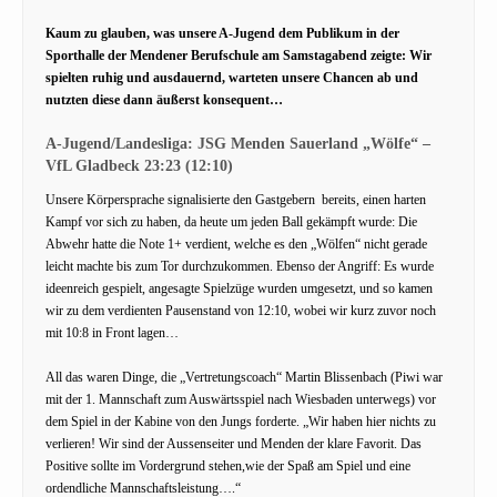
Kaum zu glauben, was unsere A-Jugend dem Publikum in der
Sporthalle der Mendener Berufschule am Samstagabend zeigte: Wir
spielten ruhig und ausdauernd, warteten unsere Chancen ab und
nutzten diese dann äußerst konsequent…
A-Jugend/Landesliga: JSG Menden Sauerland „Wölfe“ –
VfL Gladbeck 23:23 (12:10)
Unsere Körpersprache signalisierte den Gastgebern bereits, einen harten
Kampf vor sich zu haben, da heute um jeden Ball gekämpft wurde: Die
Abwehr hatte die Note 1+ verdient, welche es den „Wölfen“ nicht gerade
leicht machte bis zum Tor durchzukommen. Ebenso der Angriff: Es wurde
ideenreich gespielt, angesagte Spielzüge wurden umgesetzt, und so kamen
wir zu dem verdienten Pausenstand von 12:10, wobei wir kurz zuvor noch
mit 10:8 in Front lagen…
All das waren Dinge, die „Vertretungscoach“ Martin Blissenbach (Piwi war
mit der 1. Mannschaft zum Auswärtsspiel nach Wiesbaden unterwegs) vor
dem Spiel in der Kabine von den Jungs forderte. „Wir haben hier nichts zu
verlieren! Wir sind der Aussenseiter und Menden der klare Favorit. Das
Positive sollte im Vordergrund stehen,wie der Spaß am Spiel und eine
ordendliche Mannschaftsleistung….“