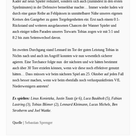
Kader auf neun Spieler reduziert, sondern sich auch (zumindest in den ersten
Spielminuten) in der Defensive bemerkbar machte… Immer wieder luden wir
durch eine ganze Reihe an Fehlpässen in unmittelbarer Nähe unseres eigenen
Kreises den Gastgeber zu guten Torgelegenheiten ein: Erst nach einem 0:1-
Rückstand und weiteren ausgelassenen Chancen der Wanner Spieler und
auch einiger tollen Paraden unseres Torwarts Tobias zogen wir mit 5:1 und
8:2 bis zum Seitenwechsel davon.
Im zweiten Durchgang stand Lennard im Tor der guten Leistung Tobias in
Nichts nach und auch im Angriff konnten wir nun wesentlich sicherer
agieren. Eine Torchance folgte nun der nächsten und wir hätten bestimmt
auch über 30 Tore erzielen können, wenn wir diese noch effektiver genutzt
hätten… Dass müssen wir beim nächsten Spiel am 25. Oktober auf jeden Fall
noch besser machen, wenn wir beim ebenfalls noch verlustpunktfreien VfL
Niederwenigern antreten!
Es spielten:
Linus Konietzka, Justin Tautz (je 6), Luca Baukholt (5), Fabian
Lastring (3), Tobias Blömer (2), Lennard Kleimann, Lucas Michels, Ben
Strotherm und Joel Wuttke.
Quelle |
Sebastian Sprenger