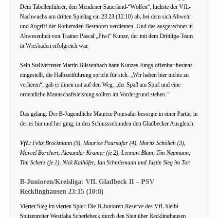
Dem Tabellenführer, den Mendener Sauerland-“Wölfen“, luchste der VfL-
Nachwuchs am dritten Spieltag ein 23:23 (12:10) ab, bei dem sich Abwehr
und Angriff der Rothemden Bestnoten verdienten. Und das ausgerechnet in
Abwesenheit von Trainer Pascal „Piwi“ Kunze, der mit dem Drittliga-Team
in Wiesbaden erfolgreich war.
Sein Stellvertreter Martin Blissenbach hatte Kunzes Jungs offenbar bestens
eingestellt, die Halbzeitführung spricht für sich. „Wir haben hier nichts zu
verlieren“, gab er ihnen mit auf den Weg, „der Spaß am Spiel und eine
ordentliche Mannschaftsleistung sollten im Vordergrund stehen.“
Das gelang: Der B-Jugendliche Maurice Poursafar besorgte in einer Partie, in
der es hin und her ging, in den Schlusssekunden den Gladbecker Ausgleich.
VfL:
Felix Brockmann (9), Maurice Poursafar (4), Moritz Schölich (3),
Marcel Borchert, Alexander Kramer (je 2), Lennart Blum, Tim Neumann,
Tim Scherz (je 1), Nick Kalhöfer, Jan Schmiemann und Justin Sieg im Tor.
B-Junioren/Kreisliga: VfL Gladbeck II – PSV
Recklinghausen 23:15 (10:8)
Vierter Sieg im vierten Spiel: Die B-Junioren-Reserve des VfL bleibt
Spitzenreiter Westfalia Scherlebeck durch den Sieg über Recklinghausen