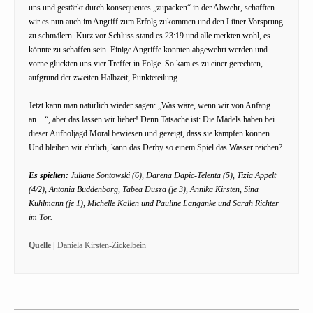
uns und gestärkt durch konsequentes „zupacken“ in der Abwehr, schafften
wir es nun auch im Angriff zum Erfolg zukommen und den Lüner Vorsprung
zu schmälern. Kurz vor Schluss stand es 23:19 und alle merkten wohl, es
könnte zu schaffen sein. Einige Angriffe konnten abgewehrt werden und
vorne glückten uns vier Treffer in Folge. So kam es zu einer gerechten,
aufgrund der zweiten Halbzeit, Punkteteilung.
Jetzt kann man natürlich wieder sagen: „Was wäre, wenn wir von Anfang
an…“, aber das lassen wir lieber! Denn Tatsache ist: Die Mädels haben bei
dieser Aufholjagd Moral bewiesen und gezeigt, dass sie kämpfen können.
Und bleiben wir ehrlich, kann das Derby so einem Spiel das Wasser reichen?
Es spielten:
Juliane Sontowski (6), Darena Dapic-Telenta (5), Tizia Appelt
(4/2), Antonia Buddenborg, Tabea Dusza (je 3), Annika Kirsten, Sina
Kuhlmann (je 1), Michelle Kallen und Pauline Langanke und Sarah Richter
im Tor.
Quelle |
Daniela Kirsten-Zickelbein