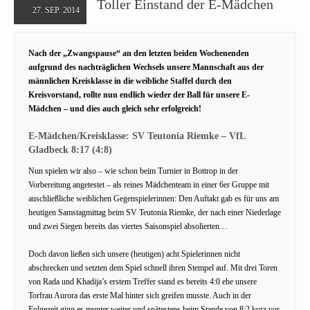
Toller Einstand der E-Mädchen
27. SEP. 2014
Nach der „Zwangspause“ an den letzten beiden Wochenenden
aufgrund des nachträglichen Wechsels unsere Mannschaft aus der
männlichen Kreisklasse in die weibliche Staffel durch den
Kreisvorstand, rollte nun endlich wieder der Ball für unsere E-
Mädchen – und dies auch gleich sehr erfolgreich!
E-Mädchen/Kreisklasse: SV Teutonia Riemke – VfL
Gladbeck 8:17 (4:8)
Nun spielen wir also – wie schon beim Turnier in Bottrop in der
Vorbereitung angetestet – als reines Mädchenteam in einer 6er Gruppe mit
auschließliche weiblichen Gegenspielerinnen: Den Auftakt gab es für uns am
heutigen Samstagmittag beim SV Teutonia Riemke, der nach einer Niederlage
und zwei Siegen bereits das viertes Saisonspiel absolierten…
Doch davon ließen sich unsere (heutigen) acht Spielerinnen nicht
abschrecken und setzten dem Spiel schnell ihren Stempel auf. Mit drei Toren
von Rada und Khadija’s erstem Treffer stand es bereits 4:0 ehe unsere
Torfrau Aurora das erste Mal hinter sich greifen musste. Auch in der
Folgezeit ging es munter weiter und spätestens beim Stande von 8:2 kurz vor