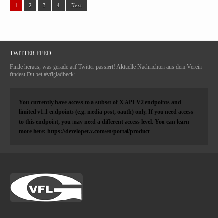
1
2
3
4
Next
TWITTER-FEED
Finde heraus, was gerade auf Twitter passiert! Aktuelle Nachrichten aus dem Verein
findest Du bei #vflgladbeck:
You currently have access to a subset of X API V2 endpoints and
limited v1.1 endpoints (e.g. media post, oauth) only. If you need access
to this endpoint, you may need a different access level. You can learn
more here: https://developer.x.com/en/portal/product