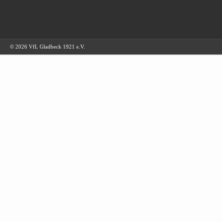
© 2026 VfL Gladbeck 1921 e.V.