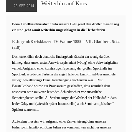
Weiterhin auf Kurs
28. SEP. 2014
Beim Tabellenschlusslicht fuhr unsere E-Jugend den dritten Saisonsieg
ein und geht somit weiterhin ungeschlagen in die Herbstferien…
E-Jugend/Kreisklasse: TV Wanne 1885 – VfL Gladbeck 5:22
(2:8)
Das letztendlich doch deutliche Endergebnis täuscht ein wenig darüber
hinweg, dass unser erstes Auswärtsspiel nicht (völlig) ohne Schwierigkeiten
verlief: Aufgrund einer kurzfristigen Sperrung der großen Sporthalle im
Sportpark wurde die Partie in die enge Halle der Erich-Fried-Gesamschule
verlegt, wo allerdings keine Torabhängung vorhanden war… Mit
Baustellenband wurde ein Provisorium geschaffen, dass natürlich dem
ansonsten sehr souverän leitenden Schiedsrichter vor zusätzliche
Schwierigkeiten stellte! Außerdem sorgte der Wechsel der Halle dafür, dass
leider Oday und (wie sich später herausstellte) auch Semih am „falschen“
Spielort warteten…
Außerdem mussten wir aufgrund einer Zehverletzung ohne unseren
bisherigen Haupttorschützen Julien auskommen; was nicht nur unseren