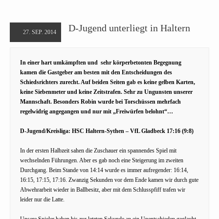
D-Jugend unterliegt in Haltern
27. SEP. 2014
In einer hart umkämpften und sehr körperbetonten Begegnung
kamen die Gastgeber am besten mit den Entscheidungen des
Schiedsrichters zurecht. Auf beiden Seiten gab es keine gelben Karten,
keine Siebenmeter und keine Zeitstrafen. Sehr zu Ungunsten unserer
Mannschaft. Besonders Robin wurde bei Torschüssen mehrfach
regelwidrig angegangen und nur mit „Freiwürfen belohnt“…
D-Jugend/Kreisliga: HSC Haltern-Sythen – VfL Gladbeck 17:16 (9:8)
In der ersten Halbzeit sahen die Zuschauer ein spannendes Spiel mit
wechselnden Führungen. Aber es gab noch eine Steigerung im zweiten
Durchgang. Beim Stande von 14:14 wurde es immer aufregender: 16:14,
16:15, 17:15, 17:16. Zwanzig Sekunden vor dem Ende kamen wir durch gute
Abwehrarbeit wieder in Ballbesitz, aber mit dem Schlusspfiff trafen wir
leider nur die Latte.
Unsere Spieler haben bis zur letzten Sekunde an ein Unentschieden geglaubt