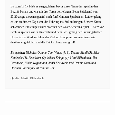
Bis zum 17:17 blieb es ausgeglichen, bevor unser Team das Spiel in den
Begriff bekam und wir mit drei Toren vorne lagen. Beim Spielstand von
23:20 zeigte die Anzeigetafel noch fünf Minuten Spielzeit an. Leider gelang
es uns an diesem Tag nicht, die Führung ins Ziel zu bringen: Unsere Kräfte
schwanden und einige Fehler brachten den Gast wieder ins Spiel… Kurz vor
Schluss spielten wir in Unterzahl und dem Gast gelang der Führungstreffer.
Unser letzter Wurf verfehlte das Ziel nur knapp und so unterlagen wir
denkbar unglücklich und die Enttäuschung war groß!
Es spielten:
Nicholas Quante, Tom Wuttke (je 6), Younes Elaidi (5), Elias
Konietzka (4), Felix Narr (2), Niklas Krings (1), Matti Blißenbach, Tim
Brennecke, Niklas Kegelmann, Janis Koslowski und Dennis Groß und
Dariush Poursafar-Jahromi im Tor.
Quelle |
Martin Blißenbach