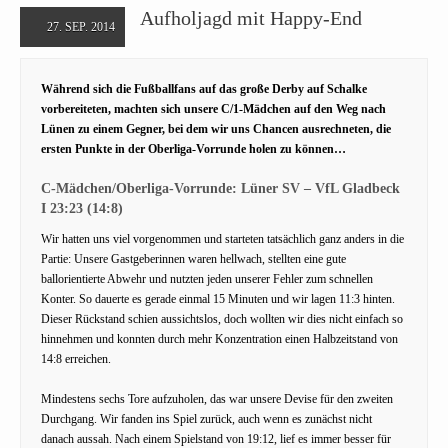
Aufholjagd mit Happy-End
27. SEP. 2014
Während sich die Fußballfans auf das große Derby auf Schalke
vorbereiteten, machten sich unsere C/1-Mädchen auf den Weg nach
Lünen zu einem Gegner, bei dem wir uns Chancen ausrechneten, die
ersten Punkte in der Oberliga-Vorrunde holen zu können…
C-Mädchen/Oberliga-Vorrunde: Lüner SV – VfL Gladbeck
I 23:23 (14:8)
Wir hatten uns viel vorgenommen und starteten tatsächlich ganz anders in die
Partie: Unsere Gastgeberinnen waren hellwach, stellten eine gute
ballorientierte Abwehr und nutzten jeden unserer Fehler zum schnellen
Konter. So dauerte es gerade einmal 15 Minuten und wir lagen 11:3 hinten.
Dieser Rückstand schien aussichtslos, doch wollten wir dies nicht einfach so
hinnehmen und konnten durch mehr Konzentration einen Halbzeitstand von
14:8 erreichen.
Mindestens sechs Tore aufzuholen, das war unsere Devise für den zweiten
Durchgang. Wir fanden ins Spiel zurück, auch wenn es zunächst nicht
danach aussah. Nach einem Spielstand von 19:12, lief es immer besser für