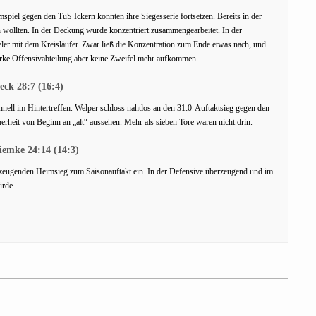
iel gegen den TuS Ickern konnten ihre Siegesserie fortsetzen. Bereits in der
en wollten. In der Deckung wurde konzentriert zusammengearbeitet. In der
ler mit dem Kreisläufer. Zwar ließ die Konzentration zum Ende etwas nach, und
tarke Offensivabteilung aber keine Zweifel mehr aufkommen.
eck 28:7 (16:4)
nell im Hintertreffen. Welper schloss nahtlos an den 31:0-Auftaktsieg gegen den
rheit von Beginn an „alt“ aussehen. Mehr als sieben Tore waren nicht drin.
iemke 24:14 (14:3)
zeugenden Heimsieg zum Saisonauftakt ein. In der Defensive überzeugend und im
ürde.