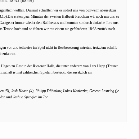
eck 18:33 (08:15)
 eigentlich wollten. Diesmal schafften wir es sofort uns von Schwelm abzusetzen
(8:15).Die ersten paar Minuten der zweiten Halbzeit brauchten wir noch um uns zu
Gastgeber immer wieder den Ball heraus und konnten so durch einfache Tore uns
r das Tempo hoch und so fuhren wir mit einem nie gefährdeten 18:33 zurück nach
gen vor und teilweise im Spiel nicht in Bestbesetzung antreten, trotzdem schafft
inzufahren.
gen zu Gast in der Riesener Halle, die unter anderem von Lars Hepp (Trainer
schaft ist mit zahlreichen Spielern bestückt, die zusätzlich am
n (5), Josh Haase (4), Philipp Dähmlow, Lukas Konietzka, Gereon Lastring (je
Polan und Joshua Spengler im Tor.