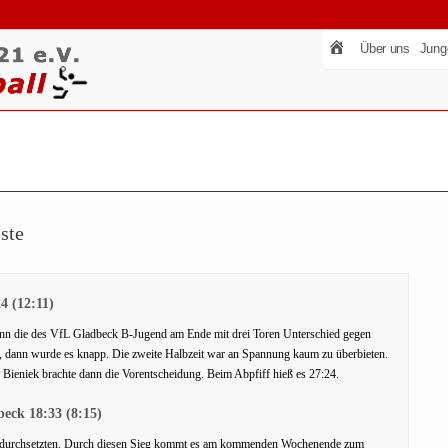
Über uns
Jung
ste
4 (12:11)
wann die des VfL Gladbeck B-Jugend am Ende mit drei Toren Unterschied gegen
, dann wurde es knapp. Die zweite Halbzeit war an Spannung kaum zu überbieten.
Bieniek brachte dann die Vorentscheidung. Beim Abpfiff hieß es 27:24.
eck 18:33 (8:15)
ch durchsetzten. Durch diesen Sieg kommt es am kommenden Wochenende zum