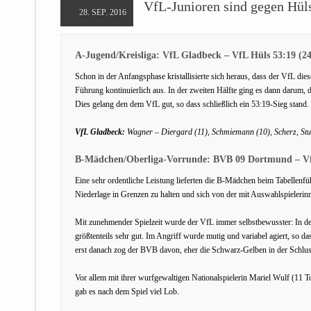
VfL-Junioren sind gegen Hüls
28. SEP. 2016
A-Jugend/Kreisliga: VfL Gladbeck – VfL Hüls 53:19 (24
Schon in der Anfangsphase kristallisierte sich heraus, dass der VfL die
Führung kontinuierlich aus. In der zweiten Hälfte ging es dann darum, 
Dies gelang den dem VfL gut, so dass schließlich ein 53:19-Sieg stand.
VfL Gladbeck:
Wagner – Diergard (11), Schmiemann (10), Scherz, Studen
B-Mädchen/Oberliga-Vorrunde: BVB 09 Dortmund – Vf
Eine sehr ordentliche Leistung lieferten die B-Mädchen beim Tabellenfü
Niederlage in Grenzen zu halten und sich von der mit Auswahlspielerin
Mit zunehmender Spielzeit wurde der VfL immer selbstbewusster: In de
größtenteils sehr gut. Im Angriff wurde mutig und variabel agiert, so 
erst danach zog der BVB davon, eher die Schwarz-Gelben in der Schluss
Vor allem mit ihrer wurfgewaltigen Nationalspielerin Mariel Wulf (11 
gab es nach dem Spiel viel Lob.