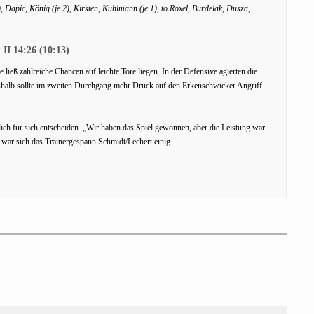
 Dapic, König (je 2), Kirsten, Kuhlmann (je 1), to Roxel, Burdelak, Dusza,
II 14:26 (10:13)
ieß zahlreiche Chancen auf leichte Tore liegen. In der Defensive agierten die
eshalb sollte im zweiten Durchgang mehr Druck auf den Erkenschwicker Angriff
lich für sich entscheiden. „Wir haben das Spiel gewonnen, aber die Leistung war
, war sich das Trainergespann Schmidt/Lechert einig.