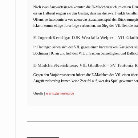
Nach zwei Auswärtssiegen konnten die D-Mädchen auch im ersten Heimsp
ersten Halbzeit zeigten sie den Gästen, dass sie die zwei Punkte behalt
Offensive funktionierte vor allem das Zusammenspiel der Rückraumspie
Ickern konnte einige Torerfolge verbuchen, am Sieg des VfL ließ die s
E-Jugend/Kreisliga: DJK Westfalia Welper – VfL Gladb
In Hattingen sahen sich der VfL gegen einen bärenstarken Gastgeber sch
Bochumer HC an und ließ den VfL in Sachen Schnelligkeit und Ballsiche
E-Mädchen/Kreisklasse: VfL Gladbeck – SV Teutonia R
Gegen den Vorjahreszweiten fuhren die E-Mädchen des VfL einen über
Angriff zielstrebig kamen keine Zweifel auf, wer das Spiel gewinnen w
Quelle |
www.derwesten.de