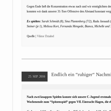
Gegen Ende ließ die Konzentration etwas nach und wir ermöglichten den 
konnten wir dank unserer 31-Tore Offensive den Abstand konstant verg
Es spielten:
Sarah Schmidt (8), Sina Plantenberg (7/2), Rada Jaouadi (
Steiner (je 1), Melissa Kort, Fernanda Mengede, Bianca, Michelle un
Quelle |
Viktor Dziabel
Endlich ein “ruhiger“ Nachmi
25. SEP. 2016
Nach zwei knappen Spielen konnte sich unsere C-Jugend erstmal
Wochenende zum “Spitzenspiel“ gegen VfL Eintracht Hagen, die e