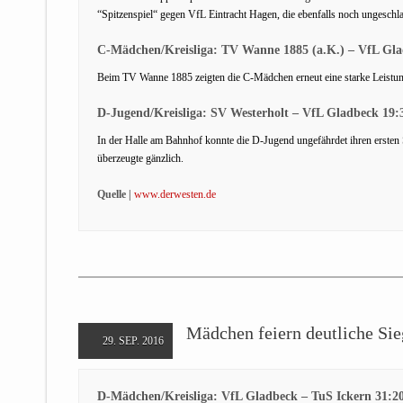
“Spitzenspiel“ gegen VfL Eintracht Hagen, die ebenfalls noch ungeschl
C-Mädchen/Kreisliga: TV Wanne 1885 (a.K.) – VfL Gla
Beim TV Wanne 1885 zeigten die C-Mädchen erneut eine starke Leistung
D-Jugend/Kreisliga: SV Westerholt – VfL Gladbeck 19:3
In der Halle am Bahnhof konnte die D-Jugend ungefährdet ihren ersten S
überzeugte gänzlich.
Quelle |
www.derwesten.de
Mädchen feiern deutliche Sie
29. SEP. 2016
D-Mädchen/Kreisliga: VfL Gladbeck – TuS Ickern 31:20