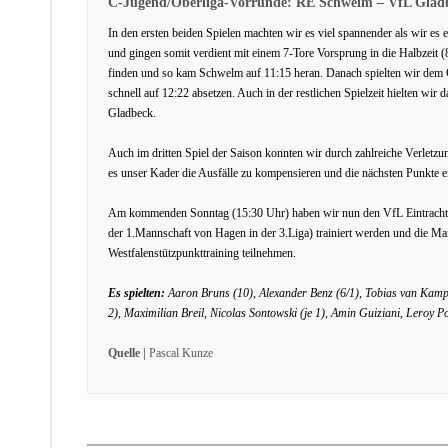
C-Jugend/Oberliga-Vorrunde: RE Schwelm – VfL Gladb
In den ersten beiden Spielen machten wir es viel spannender als wir es
und gingen somit verdient mit einem 7-Tore Vorsprung in die Halbzeit 
finden und so kam Schwelm auf 11:15 heran. Danach spielten wir dem 
schnell auf 12:22 absetzen. Auch in der restlichen Spielzeit hielten wi
Gladbeck.
Auch im dritten Spiel der Saison konnten wir durch zahlreiche Verletzun
es unser Kader die Ausfälle zu kompensieren und die nächsten Punkte e
Am kommenden Sonntag (15:30 Uhr) haben wir nun den VfL Eintracht Ha
der 1.Mannschaft von Hagen in der 3.Liga) trainiert werden und die Mann
Westfalenstützpunkttraining teilnehmen.
Es spielten:
Aaron Bruns (10), Alexander Benz (6/1), Tobias van Kampe
2), Maximilian Breil, Nicolas Sontowski (je 1), Amin Guiziani, Leroy 
Quelle |
Pascal Kunze