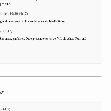
agen sind.
dbeck 10:39 (4:17)
 und untermauerten ihre Ambitionen als Tabellenführer.
2 (8:17)
aisonsieg einfahren. Dabei präsentierte sich der VfL als echtes Team und
ge
 (14:7)