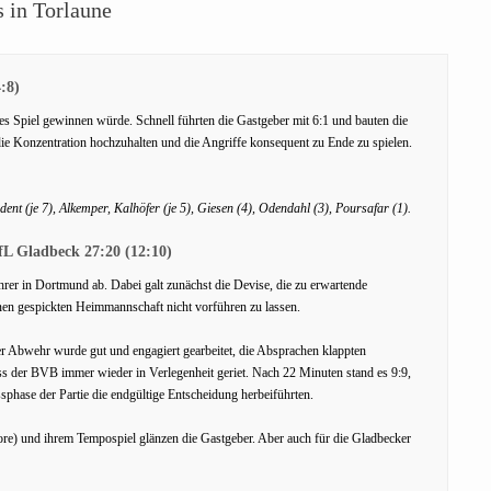
 in Torlaune
:8)
ses Spiel gewinnen würde. Schnell führten die Gastgeber mit 6:1 und bauten die
die Konzentration hochzuhalten und die Angriffe konsequent zu Ende zu spielen.
t (je 7), Alkemper, Kalhöfer (je 5), Giesen (4), Odendahl (3), Poursafar (1).
L Gladbeck 27:20 (12:10)
hrer in Dortmund ab. Dabei galt zunächst die Devise, die zu erwartende
nen gespickten Heimmannschaft nicht vorführen zu lassen.
r Abwehr wurde gut und engagiert gearbeitet, die Absprachen klappten
dass der BVB immer wieder in Verlegenheit geriet. Nach 22 Minuten stand es 9:9,
phase der Partie die endgültige Entscheidung herbeiführten.
Tore) und ihrem Tempospiel glänzen die Gastgeber. Aber auch für die Gladbecker