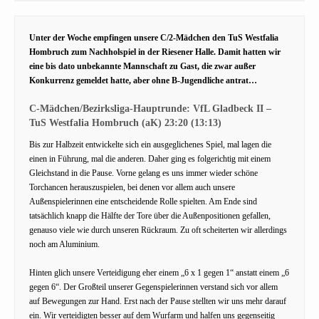
Unter der Woche empfingen unsere C/2-Mädchen den TuS Westfalia
Hombruch zum Nachholspiel in der Riesener Halle. Damit hatten wir
eine bis dato unbekannte Mannschaft zu Gast, die zwar außer
Konkurrenz gemeldet hatte, aber ohne B-Jugendliche antrat…
C-Mädchen/Bezirksliga-Hauptrunde: VfL Gladbeck II –
TuS Westfalia Hombruch (aK) 23:20 (13:13)
Bis zur Halbzeit entwickelte sich ein ausgeglichenes Spiel, mal lagen die
einen in Führung, mal die anderen. Daher ging es folgerichtig mit einem
Gleichstand in die Pause. Vorne gelang es uns immer wieder schöne
Torchancen herauszuspielen, bei denen vor allem auch unsere
Außenspielerinnen eine entscheidende Rolle spielten. Am Ende sind
tatsächlich knapp die Hälfte der Tore über die Außenpositionen gefallen,
genauso viele wie durch unseren Rückraum. Zu oft scheiterten wir allerdings
noch am Aluminium.
Hinten glich unsere Verteidigung eher einem „6 x 1 gegen 1“ anstatt einem „6
gegen 6“. Der Großteil unserer Gegenspielerinnen verstand sich vor allem
auf Bewegungen zur Hand. Erst nach der Pause stellten wir uns mehr darauf
ein. Wir verteidigten besser auf dem Wurfarm und halfen uns gegenseitig