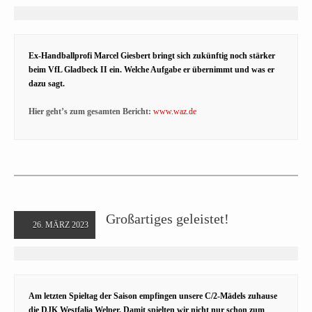
Ex-Handballprofi Marcel Giesbert bringt sich zukünftig noch stärker
beim VfL Gladbeck II ein. Welche Aufgabe er übernimmt und was er
dazu sagt.
Hier geht’s zum gesamten Bericht:
www.waz.de
Großartiges geleistet!
26. MÄRZ 2023
Am letzten Spieltag der Saison empfingen unsere C/2-Mädels zuhause
die DJK Westfalia Welper. Damit spielten wir nicht nur schon zum