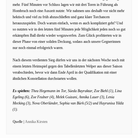
mehr. Fünf Minuten vor Schluss lagen wir mit drei Toren in Führung als
Hombruch noch eine Auszeit nutzte. Wir nahmen uns deshalb vor nicht mehr
hektisch und viel zu früh abzuschließen und ganz klare Torchancen
herauszuspielen. Doch warum einfach, wenn es auch kompliziert geht? Und
so nutzten wir in den letzten fünf Minuten jede Möglichkeit jeden noch so gut
erkämpften Ball direkt wieder wegzuwerfen. Zum Glück profitierten wir in
dieser Phase von einer soliden Deckung, sodass auch unsere Gegnerinnen
nur noch einmal erfolgreich waren.
Nach diesem verdienten Sieg dürfen wir uns in der nächsten Woche noch mit
einem letzten Heimspiel gegen den Tabellenletzten Welper aus dieser Saison
verabschieden, bevor wir dann Ende April in der Qualifikation mit einer
ähnlichen Konstellation durchstarten wollen.
Es spielten:
Thea Hegemann im Tor, Süeda Bayraktar, Zoe Biehl (1), Lina
Egeling (6), Zoe Feulner (4), Melek Guizani, Annika Lauer (3), Lenia
Mecking (3), Nova Oberländer, Sophia van Bürk (5/2) und Hayrunisa Yildiz
(1).
Quelle |
Annika Kirsten