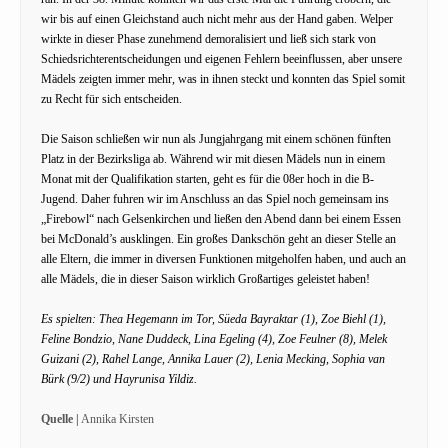
wir bis auf einen Gleichstand auch nicht mehr aus der Hand gaben. Welper
wirkte in dieser Phase zunehmend demoralisiert und ließ sich stark von
Schiedsrichterentscheidungen und eigenen Fehlern beeinflussen, aber unsere
Mädels zeigten immer mehr, was in ihnen steckt und konnten das Spiel somit
zu Recht für sich entscheiden.
Die Saison schließen wir nun als Jungjahrgang mit einem schönen fünften
Platz in der Bezirksliga ab. Während wir mit diesen Mädels nun in einem
Monat mit der Qualifikation starten, geht es für die 08er hoch in die B-
Jugend. Daher fuhren wir im Anschluss an das Spiel noch gemeinsam ins
„Firebowl“ nach Gelsenkirchen und ließen den Abend dann bei einem Essen
bei McDonald’s ausklingen. Ein großes Dankschön geht an dieser Stelle an
alle Eltern, die immer in diversen Funktionen mitgeholfen haben, und auch an
alle Mädels, die in dieser Saison wirklich Großartiges geleistet haben!
Es spielten: Thea Hegemann im Tor, Süeda Bayraktar (1), Zoe Biehl (1),
Feline Bondzio, Nane Duddeck, Lina Egeling (4), Zoe Feulner (8), Melek
Guizani (2), Rahel Lange, Annika Lauer (2), Lenia Mecking, Sophia van
Bürk (9/2) und Hayrunisa Yildiz.
Quelle |
Annika Kirsten