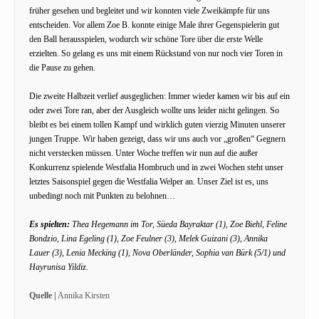
früher gesehen und begleitet und wir konnten viele Zweikämpfe für uns
entscheiden. Vor allem Zoe B. konnte einige Male ihrer Gegenspielerin gut
den Ball herausspielen, wodurch wir schöne Tore über die erste Welle
erzielten. So gelang es uns mit einem Rückstand von nur noch vier Toren in
die Pause zu gehen.
Die zweite Halbzeit verlief ausgeglichen: Immer wieder kamen wir bis auf ein
oder zwei Tore ran, aber der Ausgleich wollte uns leider nicht gelingen. So
bleibt es bei einem tollen Kampf und wirklich guten vierzig Minuten unserer
jungen Truppe. Wir haben gezeigt, dass wir uns auch vor „großen“ Gegnern
nicht verstecken müssen. Unter Woche treffen wir nun auf die außer
Konkurrenz spielende Westfalia Hombruch und in zwei Wochen steht unser
letztes Saisonspiel gegen die Westfalia Welper an. Unser Ziel ist es, uns
unbedingt noch mit Punkten zu belohnen…
Es spielten:
Thea Hegemann im Tor, Süeda Bayraktar (1), Zoe Biehl, Feline
Bondzio, Lina Egeling (1), Zoe Feulner (3), Melek Guizani (3), Annika
Lauer (3), Lenia Mecking (1), Nova Oberländer, Sophia van Bürk (5/1) und
Hayrunisa Yildiz.
Quelle |
Annika Kirsten