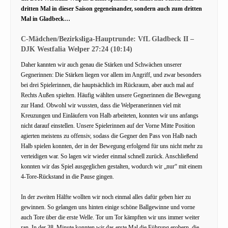
dritten Mal in dieser Saison gegeneinander, sondern auch zum dritten
Mal in Gladbeck…
C-Mädchen/Bezirksliga-Hauptrunde: VfL Gladbeck II –
DJK Westfalia Welper 27:24 (10:14)
Daher kannten wir auch genau die Stärken und Schwächen unserer
Gegnerinnen: Die Stärken liegen vor allem im Angriff, und zwar besonders
bei drei Spielerinnen, die hauptsächlich im Rückraum, aber auch mal auf
Rechts Außen spielten. Häufig wählten unsere Gegnerinnen die Bewegung
zur Hand. Obwohl wir wussten, dass die Welperanerinnen viel mit
Kreuzungen und Einläufern von Halb arbeiteten, konnten wir uns anfangs
nicht darauf einstellen. Unsere Spielerinnen auf der Vorne Mitte Position
agierten meistens zu offensiv, sodass die Gegner den Pass von Halb nach
Halb spielen konnten, der in der Bewegung erfolgend für uns nicht mehr zu
verteidigen war. So lagen wir wieder einmal schnell zurück. Anschließend
konnten wir das Spiel ausgeglichen gestalten, wodurch wir „nur“ mit einem
4-Tore-Rückstand in die Pause gingen.
In der zweiten Hälfte wollten wir noch einmal alles dafür geben hier zu
gewinnen. So gelangen uns hinten einige schöne Ballgewinne und vorne
auch Tore über die erste Welle. Tor um Tor kämpften wir uns immer weiter
ran. In der 38. Minute konnten wir das erste Mal die Führung erobern, die