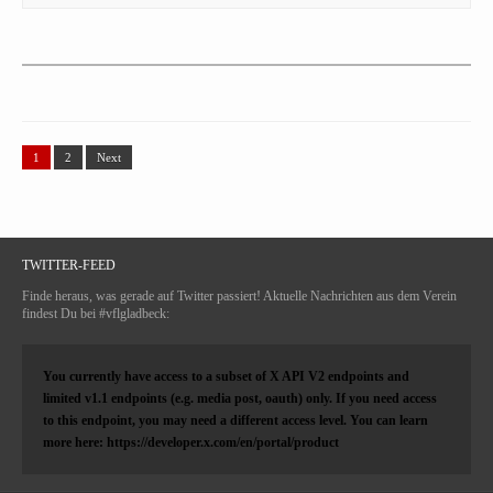
1
2
Next
TWITTER-FEED
Finde heraus, was gerade auf Twitter passiert! Aktuelle Nachrichten aus dem Verein
findest Du bei #vflgladbeck:
You currently have access to a subset of X API V2 endpoints and
limited v1.1 endpoints (e.g. media post, oauth) only. If you need access
to this endpoint, you may need a different access level. You can learn
more here: https://developer.x.com/en/portal/product