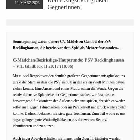
12. MÄRZ 2023
Gegnerinnen!
Sonntagmittag waren unsere C/2-Mädels zu Gast bei der PSV
Recklinghausen, die bereits vor dem Spiel als Meister feststanden…
C-Mädchen/Bezirksliga-Hauptrunde: PSV Recklinghausen
– VfL Gladbeck II 20:17 (10:06)
Mit zu viel Respekt vor den deutlich größeren Gegnerinnen missglückte uns
direkt der Start, so dass die PSV mit 8:0 in den ersten zwölf Minuten davon
ziehen konnte. Eine Auszeit und etwas Mut brachten die Wende. Gegen die
relativ defensive Spielweise der Gegnerinnen stellten wir fest, dass es
hervorragend funktionierte den Außenspieler anzuspielen, der sich entweder
selbst im 1 gegen 1 durchsetzen oder im Parallelstoß mit Druck weiterspielen
konnte. Dadurch bekamen wir stets gute Torchancen. Zum Teil wollte es uns
sogar gelingen gute Wurfmöglichkeiten aus der zweiten Reihe zu
identifizieren und zu nutzen.
Auch in der Abwehr erhielten wir immer mehr Zugriff: Einläufer wurden