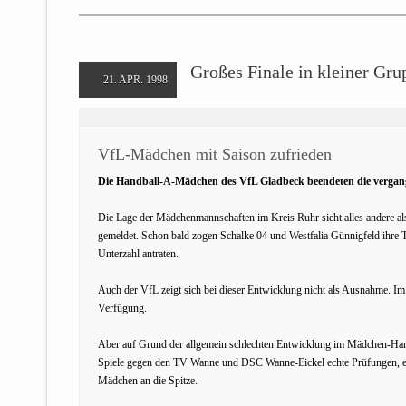
Großes Finale in kleiner Gru
21. APR. 1998
VfL-Mädchen mit Saison zufrieden
Die Handball-A-Mädchen des VfL Gladbeck beendeten die vergange
Die Lage der Mädchenmannschaften im Kreis Ruhr sieht alles andere al
gemeldet. Schon bald zogen Schalke 04 und Westfalia Günnigfeld ihre T
Unterzahl antraten.
Auch der VfL zeigt sich bei dieser Entwicklung nicht als Ausnahme. Im T
Verfügung.
Aber auf Grund der allgemein schlechten Entwicklung im Mädchen-Handb
Spiele gegen den TV Wanne und DSC Wanne-Eickel echte Prüfungen, es g
Mädchen an die Spitze.