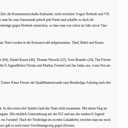
r Ziel, die Kreismeisterschafts-Endrunde, nicht erreichen: Gegen Herbede und VfL
man bis zum Saisonende jedoch jede Partie und schaffte so doch die
iederlage gegen Herbede einstecken, so dass man wie schon im Jahr zuvor Vize-
bias Thiel wurden in die Kreisauswahl aufgenommen. Thiel, Babel und Kunze
er (64), Daniel Kunze (40), Thomas Worecki (32), Sven Brandes (24), Tim Förster
n die E-Jugendlichen Florian und Markus Friemel und Jan Janko aus, wenn Not am
Trainer Klaus Förster die Qualifikationsrunde zum Bezirksliga-Aufstieg nach den
. In den ersten drei Spielen fand das Team nicht zusammen. Mit einem Sieg im
begann. Mit reichlich Unterstützung aus der D/2 und aus der starken E-Jugend
e ein Formtief: Nach der Niederlage im zweiten Lokalderby erreichte man nur noch
uss gab es noch einen Versöhnungssieg gegen Dorsten.