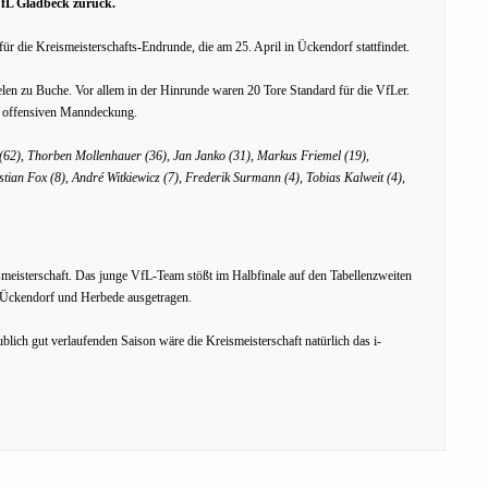
VfL Gladbeck zurück.
für die Kreismeisterschafts-Endrunde, die am 25. April in Ückendorf stattfindet.
en zu Buche. Vor allem in der Hinrunde waren 20 Tore Standard für die VfLer.
st offensiven Manndeckung.
(62), Thorben Mollenhauer (36), Jan Janko (31), Markus Friemel (19),
tian Fox (8), André Witkiewicz (7), Frederik Surmann (4), Tobias Kalweit (4),
eisterschaft. Das junge VfL-Team stößt im Halbfinale auf den Tabellenzweiten
n Ückendorf und Herbede ausgetragen.
blich gut verlaufenden Saison wäre die Kreismeisterschaft natürlich das i-