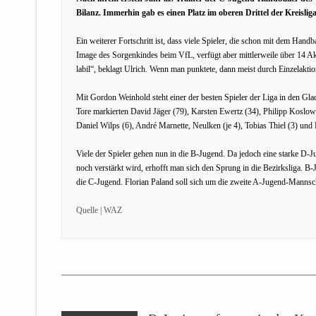
Bilanz. Immerhin gab es einen Platz im oberen Drittel der Kreisliga
Ein weiterer Fortschritt ist, dass viele Spieler, die schon mit dem Han
Image des Sorgenkindes beim VfL, verfügt aber mittlerweile über 14 Akt
labil“, beklagt Ulrich. Wenn man punktete, dann meist durch Einzelaktio
Mit Gordon Weinhold steht einer der besten Spieler der Liga in den Gladb
Tore markierten David Jäger (79), Karsten Ewertz (34), Philipp Koslows
Daniel Wilps (6), André Marnette, Neulken (je 4), Tobias Thiel (3) und
Viele der Spieler gehen nun in die B-Jugend. Da jedoch eine starke 
noch verstärkt wird, erhofft man sich den Sprung in die Bezirksliga. 
die C-Jugend. Florian Paland soll sich um die zweite A-Jugend-Manns
Quelle | WAZ