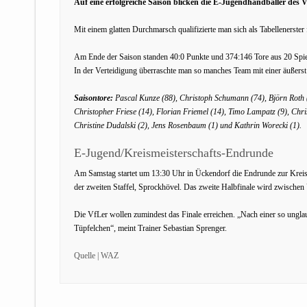
Auf eine erfolgreiche Saison blicken die E-Jugendhandballer des 
Mit einem glatten Durchmarsch qualifizierte man sich als Tabellenerster 
Am Ende der Saison standen 40:0 Punkte und 374:146 Tore aus 20 Spiel
In der Verteidigung überraschte man so manches Team mit einer äußer
Saisontore:
Pascal Kunze (88), Christoph Schumann (74), Björn Roth 
Christopher Friese (14), Florian Friemel (14), Timo Lampatz (9), Chris
Christine Dudalski (2), Jens Rosenbaum (1) und Kathrin Worecki (1).
E-Jugend/Kreismeisterschafts-Endrunde
Am Samstag startet um 13:30 Uhr in Ückendorf die Endrunde zur Kreism
der zweiten Staffel, Sprockhövel. Das zweite Halbfinale wird zwische
Die VfLer wollen zumindest das Finale erreichen. „Nach einer so unglau
Tüpfelchen“, meint Trainer Sebastian Sprenger.
Quelle | WAZ