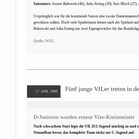
Saisontore:
Ivonne Bukowski (46), Julia Arning (30), Ines Misch (27),
Ursprünglich war für die kommende Saison eine zweite Damenmannschaf
gewöhnen sollten. Doch viele Spielerinnen hörten nach der Spielzeit 
Bukowski und Julia Arning nur zwei Eigengewächse für das Bezirkslig
Quelle | WAZ
Fünf junge VfLer treten in d
17. APR. 1998
D-Junioren wurden erneut Vize-Kreismeister
Nach schwachem Start legte die VfL D/2-Jugend mächtig zu und er
Neuaufbau bevor, das komplette Team rückt zur C-Jugend auf.