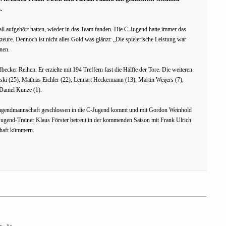
.
dball aufgehört hatten, wieder in das Team fanden. Die C-Jugend hatte immer das
eure. Dennoch ist nicht alles Gold was glänzt: „Die spielerische Leistung war
nen.
ecker Reihen: Er erzielte mit 194 Treffern fast die Hälfte der Tore. Die weiteren
ki (25), Mathias Eichler (22), Lennart Heckermann (13), Martin Weijers (7),
 Daniel Kunze (1).
D-Jugendmannschaft geschlossen in die C-Jugend kommt und mit Gordon Weinhold
B-Jugend-Trainer Klaus Förster betreut in der kommenden Saison mit Frank Ulrich
chaft kümmern.