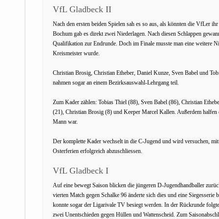
VfL Gladbeck II
Nach den ersten beiden Spielen sah es so aus, als könnten die VfLer ih
Bochum gab es direkt zwei Niederlagen. Nach diesen Schlappen gewann 
Qualifikation zur Endrunde. Doch im Finale musste man eine weitere N
Kreismeister wurde.
Christian Brosig, Christian Etheber, Daniel Kunze, Sven Babel und To
nahmen sogar an einem Bezirksauswahl-Lehrgang teil.
Zum Kader zählen: Tobias Thiel (88), Sven Babel (86), Christian Etheb
(21), Christian Brosig (8) und Keeper Marcel Kallen. Außerdem halfe
Mann war.
Der komplette Kader wechselt in die C-Jugend und wird versuchen, mit 
Osterferien erfolgreich abzuschliessen.
VfL Gladbeck I
Auf eine bewegt Saison blicken die jüngeren D-Jugendhandballer zurück
vierten Match gegen Schalke 96 änderte sich dies und eine Siegesserie 
konnte sogar der Ligarivale TV besiegt werden. In der Rückrunde folgt
zwei Unentschieden gegen Hüllen und Wattenscheid. Zum Saisonabschl