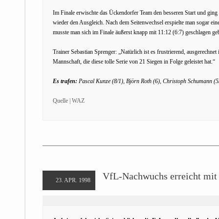
Im Finale erwischte das Ückendorfer Team den besseren Start und ging
wieder den Ausgleich. Nach dem Seitenwechsel erspielte man sogar ein
musste man sich im Finale äußerst knapp mit 11:12 (6:7) geschlagen ge
Trainer Sebastian Sprenger: „Natürlich ist es frustrierend, ausgerechnet
Mannschaft, die diese tolle Serie von 21 Siegen in Folge geleistet hat.“
Es trafen:
Pascal Kunze (8/1), Björn Roth (6), Christoph Schumann (5
Quelle | WAZ
VfL-Nachwuchs erreicht mit
23. APR. 1998