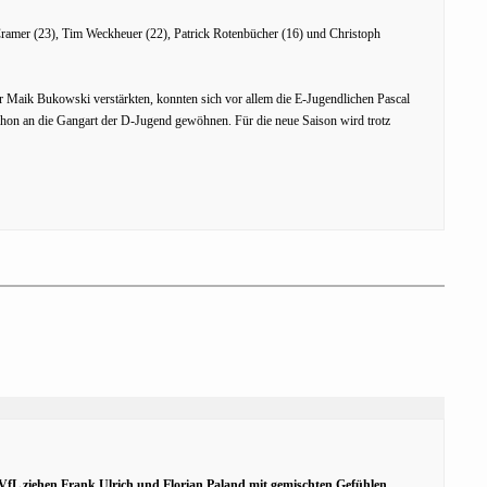
Cramer (23), Tim Weckheuer (22), Patrick Rotenbücher (16) und Christoph
r Maik Bukowski verstärkten, konnten sich vor allem die E-Jugendlichen Pascal
chon an die Gangart der D-Jugend gewöhnen. Für die neue Saison wird trotz
VfL ziehen Frank Ulrich und Florian Paland mit gemischten Gefühlen