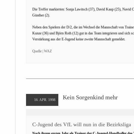
Die Treffer markierten: Sonja Lawitsch (37), David Kaup (25), Navid 
Günther (2).
Neben den Spielern der D/2, die im Wechsel die Mannschaft von Traine
Kunze (36) und Björn Roth (12) gut in das Team integrieren und sich s
Verstärkung aus der E-Jugend keine zweite Mannschaft gemeldet.
Quelle | WAZ
Kein Sorgenkind mehr
16. APR. 1998
C-Jugend des VfL will nun in die Bezirksliga
Nach ihrem ersten Jahr als Trainer der C-Jugend-Handballer des 